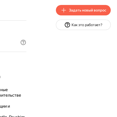
Задать новый вопрос
Как это работает?
я
чные
вительстве
ции и