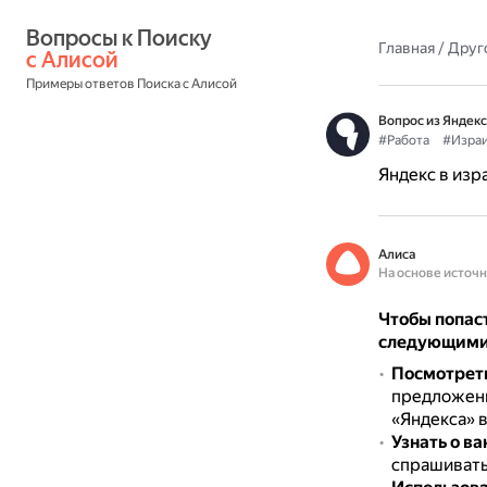
Вопросы к Поиску 
Главная
/
Друг
с Алисой
Примеры ответов Поиска с Алисой
Вопрос из Яндекс
#Работа
#Изра
Яндекс в изра
Алиса
На основе источ
Чтобы попаст
следующими
Посмотреть
предложени
«Яндекса» в
Узнать о в
спрашивать