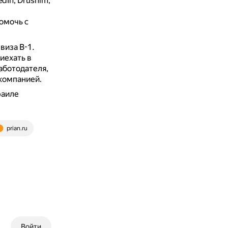
dIn, Drushim,
омочь с
виза B-1.
иехать в
аботодателя,
 компанией.
раиле
prian.ru
Войти