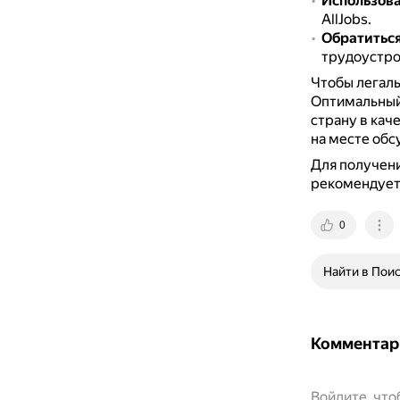
Использова
AllJobs.
Обратитьс
трудоустро
Чтобы легаль
Оптимальный 
страну в кач
на месте обс
Для получени
рекомендуетс
0
Найти в Пои
Комментар
Войдите, чт