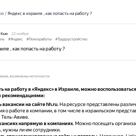
ое
/
Яндекс в израиле , как попасть на работу ?
 Кью
22 ноября
иль
#Яндекс
#Поискработы
#Трудоустройство
иле , как попасть на работу ?
ников, возможны неточности
ь на работу в «Яндекс» в Израиле, можно воспользоватьс
 рекомендациями:
 вакансии на сайте hh.ru
.
На ресурсе представлены разли
я о работе в компании, в том числе в израильском предста
 Тель-Авиве.
акансиях напрямую в компаниях
.
Можно посещать организа
, нужны ли им сотрудники.