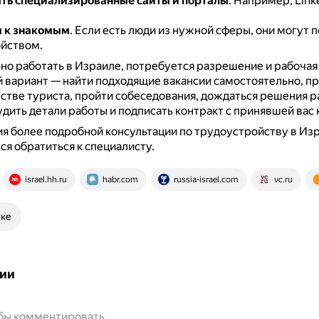
ть специализированные сайты и порталы
.
Например, Linke
я к знакомым
.
Если есть люди из нужной сферы, они могут п
йством.
но работать в Израиле, потребуется разрешение и рабочая 
вариант — найти подходящие вакансии самостоятельно, пр
естве туриста, пройти собеседования, дождаться решения р
удить детали работы и подписать контракт с принявшей вас
я более подробной консультации по трудоустройству в Из
я обратиться к специалисту.
israel.hh.ru
habr.com
russia-israel.com
vc.ru
ске
ии
обы комментировать