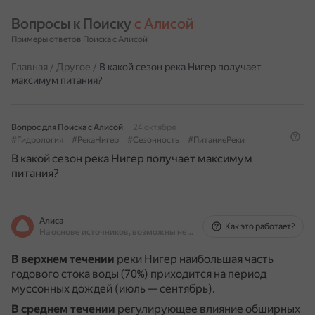
Вопросы к Поиску 
с Алисой
Примеры ответов Поиска с Алисой
Главная
/
Другое
/
В какой сезон река Нигер получает
максимум питания?
Вопрос для Поиска с Алисой
24 октября
#Гидрология
#РекаНигер
#Сезонность
#ПитаниеРеки
В какой сезон река Нигер получает максимум
питания?
Алиса
Как это работает?
На основе источников, возможны неточности
В верхнем течении
реки Нигер наибольшая часть
годового стока воды (70%) приходится на период
муссонных дождей (июль — сентябрь).
В среднем течении
регулирующее влияние обширных