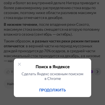
озёр и болот во внутренней дельте Нигера приводит к
более равномерному распределению стока воды по
сезонам, поэтому ниже области разливов максимум
стока воды отмечается в декабре.
В нижнем течении
, после впадения реки Сокото,
максимум стока вновь смещается на вторую половину
влажного сезона (сентябрь — октябрь).
Таким образом,
в разных частях реки режим питания
отличается
: в верхней части на период муссонных
дождей приходится до 70% осадков, в средней части
максимальный сток приходится на декабрь, а в низовье
— на сентябрь (почти 14%) и октябрь (более 26%).
Поиск в Яндексе
0
otvet.mail.ru
ru.wikipedia.org
bigenc.r
Сделать Яндекс основным поиском
в Сhrome
Найти в Поиске
ПРОДОЛЖИТЬ