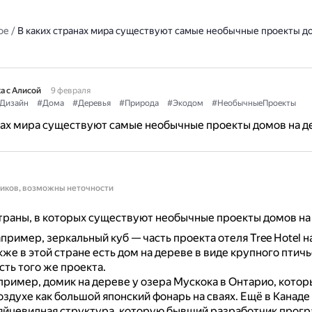
ое
/
В каких странах мира существуют самые необычные проекты д
а с Алисой
9 февраля
Дизайн
#Дома
#Деревья
#Природа
#Экодом
#НеобычныеПроекты
нах мира существуют самые необычные проекты домов на д
ников, возможны неточности
раны, в которых существуют необычные проекты домов на 
пример, зеркальный куб — часть проекта отеля Tree Hotel н
кже в этой стране есть дом на дереве в виде крупного птич
сть того же проекта.
ример, домик на дереве у озера Мускока в Онтарио, котор
оздухе как большой японский фонарь на сваях.
Ещё в Канаде
яйцевидная структура, которую бывший разработчик прог