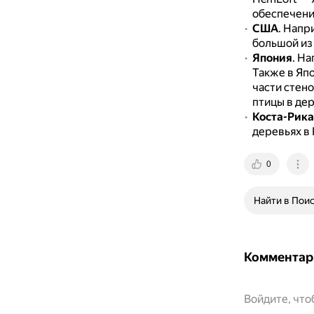
обеспечени
США
.
Напри
большой из
Япония
.
Нап
Также в Япо
части стен
птицы в де
Коста-Рика
деревьях в 
0
Найти в Пои
Комментар
Войдите, чт