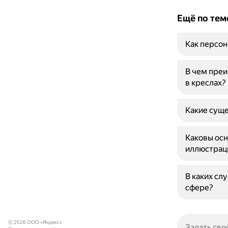
Ещё по тем
Как персон
В чем преи
в креслах?
Какие суще
Каковы осн
иллюстраци
В каких сл
сфере?
© 2026 ООО «Яндекс»