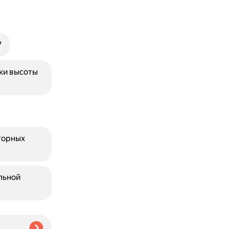
?
ки высоты
торных
льной