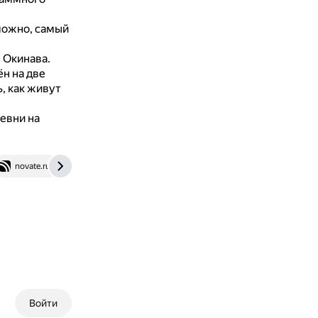
можно, самый
 Окинава.
ён на две
, как живут
евни на
novate.ru
Войти