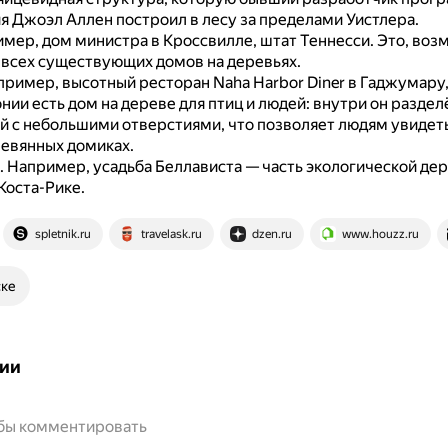
я Джоэл Аллен построил в лесу за пределами Уистлера.
мер, дом министра в Кроссвилле, штат Теннесси.
Это, воз
 всех существующих домов на деревьях.
ример, высотный ресторан Naha Harbor Diner в Гаджумару,
нии есть дом на дереве для птиц и людей: внутри он раздел
ой с небольшими отверстиями, что позволяет людям увидеть
ревянных домиках.
.
Например, усадьба Беллависта — часть экологической дер
Коста-Рике.
spletnik.ru
travelask.ru
dzen.ru
www.houzz.ru
ске
ии
обы комментировать