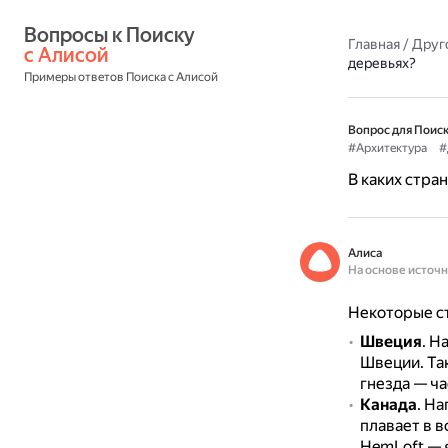
Вопросы к Поиску 
Главная
/
Друг
с Алисой
деревьях?
Примеры ответов Поиска с Алисой
Вопрос для Поиск
#Архитектура
#
В каких стра
Алиса
На основе источ
Некоторые ст
Швеция
.
На
Швеции.
Та
гнезда — ча
Канада
.
Нап
плавает в в
HemLoft — 