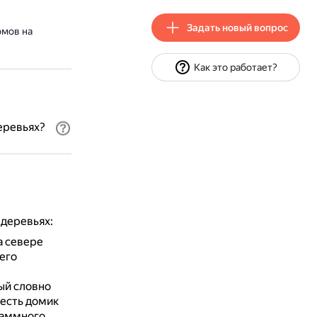
Задать новый вопрос
омов на
Как это работает?
еревьях?
деревьях:
а севере
ьего
ый словно
 есть домик
раммного