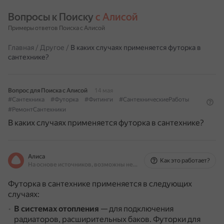
Вопросы к Поиску 
с Алисой
Примеры ответов Поиска с Алисой
Главная
/
Другое
/
В каких случаях применяется футорка в
сантехнике?
Вопрос для Поиска с Алисой
14 мая
#Сантехника
#Футорка
#Фитинги
#СантехническиеРаботы
#РемонтСантехники
В каких случаях применяется футорка в сантехнике?
Алиса
Как это работает?
На основе источников, возможны неточности
Футорка в сантехнике применяется в следующих
случаях:
В системах отопления
— для подключения
радиаторов, расширительных баков.
Футорки для