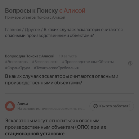
Вопросы к Поиску 
с Алисой
Примеры ответов Поиска с Алисой
Главная
/
Другое
/
В каких случаях эскалаторы считаются
опасными производственными объектами?
Вопрос для Поиска с Алисой
10 августа
#Эскалаторы
#Безопасность
#ПроизводственныеОбъекты
#ОхранаТруда
#ТехническиеТребования
В каких случаях эскалаторы считаются опасными
производственными объектами?
Алиса
Как это работает?
На основе источников, возможны неточности
Эскалаторы могут относиться к опасным
производственным объектам (ОПО)
при их
стационарной установке
.