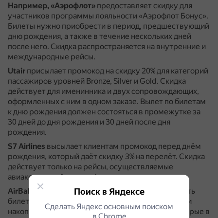
Например, «Аэрофлот»
предоставляет скидку для
участников программы лояльности «Аэрофлот Бонус».
Билеты нужно приобрести в период, предшествующий
дню рождения, а также в течение нескольких дней
после него.
Скидка распространяется на внутренние и
международные рейсы.
Utair
присылает промокод на скидку 20% для категорий
пассажиров уровней Bronze, Silver и Gold.
Скидка
действует для именинника и двух сопровождающих,
оформленных с ним в одном заказе.
Вылет по билетам
к дню рождения должен состояться в промежутке за
30 дней до дня рождения и 30 дней после дня
рождения.
S7 Airlines
высылает клиентам промокод перед днём
рождения, который даёт скидку 3% на перелёт.
Скидка
действует только на рейсы, осуществляемые
авиакомпанией по тарифу «эконом».
AirBaltic
предоставляет скидку в 50%.
Поиск в Яндексе
Чтобы купить
билеты, нужно быть членом клуба авиакомпании и
Сделать Яндекс основным поиском
накопить достаточное количество баллов, на которые в
в Сhrome