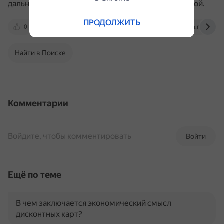
дальнейшем можно купить авиабилет с 50% скидкой.
ПРОДОЛЖИТЬ
0
travelrussia.ru
vk.com
dzen.ru
Найти в Поиске
Комментарии
Войдите, чтобы комментировать
Войти
Ещё по теме
В чем заключается экономический смысл
дисконтных карт?