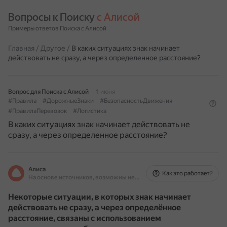
Вопросы к Поиску 
с Алисой
Примеры ответов Поиска с Алисой
Главная
/
Другое
/
В каких ситуациях знак начинает
действовать не сразу, а через определенное расстояние?
Вопрос для Поиска с Алисой
1 июня
#Правила
#ДорожныеЗнаки
#БезопасностьДвижения
#ПравилаПеревозок
#Логистика
В каких ситуациях знак начинает действовать не
сразу, а через определенное расстояние?
Алиса
Как это работает?
На основе источников, возможны неточности
Некоторые ситуации, в которых знак начинает
действовать не сразу, а через определённое
расстояние, связаны с использованием