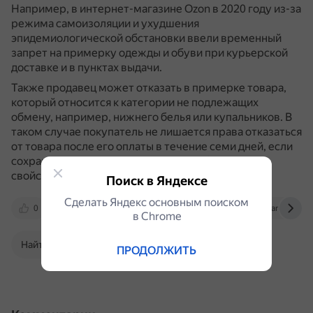
Например, в интернет-магазине Ozon в 2020 году из-за
режима самоизоляции и ухудшения
эпидемиологической обстановки ввели временный
запрет на примерку одежды и обуви при курьерской
доставке и в пунктах выдачи.
Также продавец может отказать в примерке товара,
который относится к категории не подлежащих
обмену, например, нижнего белья или купальников.
В
таком случае покупатель не лишается права отказаться
от товара после его оплаты в течение семи дней, если
сохранены его товарный вид и потребительские
свойства.
Поиск в Яндексе
Сделать Яндекс основным поиском
0
www.cge21.ru
zarina.ru
finance.rambl
в Сhrome
Найти в Поиске
ПРОДОЛЖИТЬ