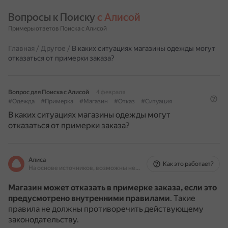
Вопросы к Поиску 
с Алисой
Примеры ответов Поиска с Алисой
Главная
/
Другое
/
В каких ситуациях магазины одежды могут
отказаться от примерки заказа?
Вопрос для Поиска с Алисой
4 февраля
#Одежда
#Примерка
#Магазин
#Отказ
#Ситуация
В каких ситуациях магазины одежды могут
отказаться от примерки заказа?
Алиса
Как это работает?
На основе источников, возможны неточности
Магазин может отказать в примерке заказа, если это
предусмотрено внутренними правилами
.
Такие
правила не должны противоречить действующему
законодательству.