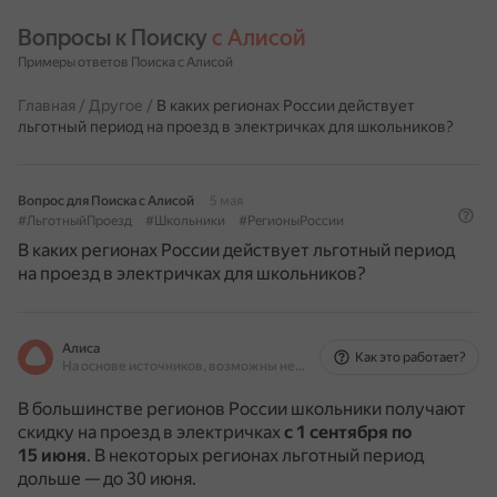
Вопросы к Поиску 
с Алисой
Примеры ответов Поиска с Алисой
Главная
/
Другое
/
В каких регионах России действует
льготный период на проезд в электричках для школьников?
Вопрос для Поиска с Алисой
5 мая
#ЛьготныйПроезд
#Школьники
#РегионыРоссии
В каких регионах России действует льготный период
на проезд в электричках для школьников?
Алиса
Как это работает?
На основе источников, возможны неточности
В большинстве регионов России школьники получают
скидку на проезд в электричках
с 1 сентября по
15 июня
.
В некоторых регионах льготный период
дольше — до 30 июня.