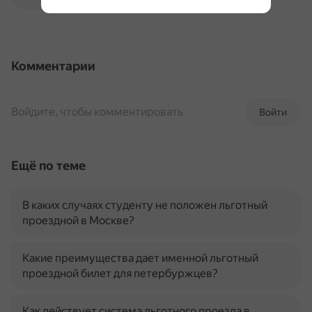
Комментарии
Войдите, чтобы комментировать
Войти
Ещё по теме
В каких случаях студенту не положен льготный
проездной в Москве?
Какие преимущества дает именной льготный
проездной билет для петербуржцев?
Как действует система льготного проезда в