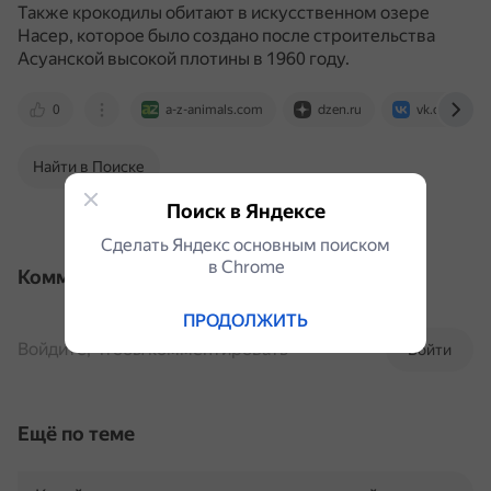
Также крокодилы обитают в искусственном озере
Насер, которое было создано после строительства
Асуанской высокой плотины в 1960 году.
0
a-z-animals.com
dzen.ru
vk.com
Найти в Поиске
Поиск в Яндексе
Сделать Яндекс основным поиском
в Сhrome
Комментарии
ПРОДОЛЖИТЬ
Войдите, чтобы комментировать
Войти
Ещё по теме