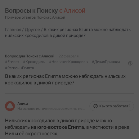
Вопросы к Поиску 
с Алисой
Примеры ответов Поиска с Алисой
Главная
/
Другое
/
В каких регионах Египта можно наблюдать
нильских крокодилов в дикой природе?
Вопрос для Поиска с Алисой
22 февраля
#Египет
#Крокодилы
#НильскиеКрокодилы
#ДикаяПрирода
#РегионыЕгипта
В каких регионах Египта можно наблюдать нильских
крокодилов в дикой природе?
Алиса
Как это работает?
На основе источников, возможны неточности
Нильских крокодилов в дикой природе можно
наблюдать
на юго-востоке Египта
, в частности в реке
Нил и её окрестностях.