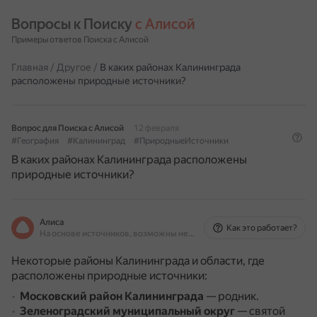
Вопросы к Поиску 
с Алисой
Примеры ответов Поиска с Алисой
Главная
/
Другое
/
В каких районах Калининграда
расположены природные источники?
Вопрос для Поиска с Алисой
12 февраля
#География
#Калининград
#ПриродныеИсточники
В каких районах Калининграда расположены
природные источники?
Алиса
Как это работает?
На основе источников, возможны неточности
Некоторые районы Калининграда и области, где
расположены природные источники:
Московский район Калининграда
— родник.
Зеленоградский муниципальный округ
— святой