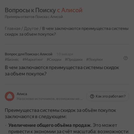
Вопросы к Поиску 
с Алисой
Примеры ответов Поиска с Алисой
Главная
/
Другое
/
В чем заключаются преимущества системы
скидок за объем покупок?
Вопрос для Поиска с Алисой
10 января
#Бизнес
#Маркетинг
#Скидки
#Продажи
#Покупки
В чем заключаются преимущества системы скидок
за объем покупок?
Алиса
Как это работает?
На основе источников, возможны неточности
Преимущества системы скидок за объём покупок
заключаются в следующем:
Увеличение общего объёма продаж
.
Это может
привести к экономии за счёт масштаба: возможности