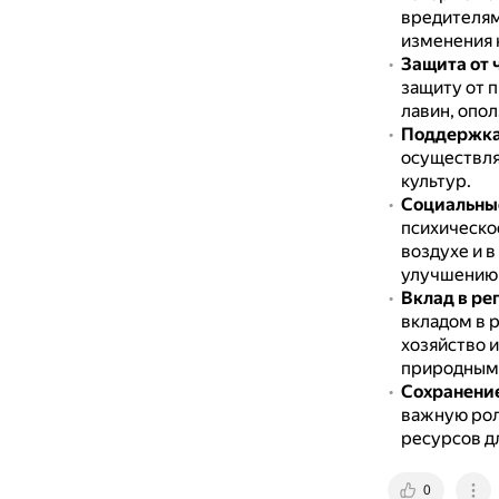
вредителя
изменения 
Защита от 
защиту от 
лавин, опол
Поддержка 
осуществля
культур.
Социальны
психическо
воздухе и 
улучшению 
Вклад в ре
вкладом в 
хозяйство 
природным
Сохранение
важную рол
ресурсов д
0