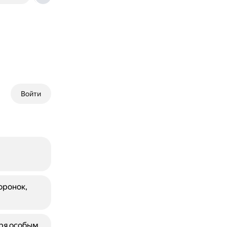
Войти
оронок,
аря особым