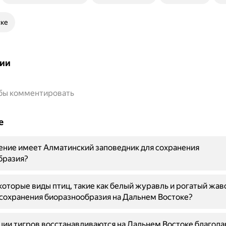
ске
ии
обы комментировать
е
ение имеет Алматинский заповедник для сохранения
бразия?
оторые виды птиц, такие как белый журавль и рогатый жав
сохранения биоразнообразия на Дальнем Востоке?
ции тигров восстанавливаются на Дальнем Востоке благод