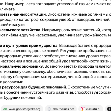
ми.
Например, леса поглощают углекислый газ и смягчают п
климата.
чрезвычайных ситуаций
.
Экосистемы и живые организмы 
природных катастроф, сокращая ущерб от паводков, ливней,
зней и засухи.
сельского хозяйства
.
Например, опыление растений, кото
ют пчёлы и другие насекомые, увеличивает урожайность м
е и культурные преимущества
.
Взаимодействие с природой
е и физическое здоровье людей.
Регулярное пребывание н
в природных условиях способствует снижению уровня стрес
настроения и повышению общей удовлетворённости жизн
гиональную экономику
.
Во многих местах природа являетс
региональную экономику, обеспечивая промышленность, се
и сферу обслуживания материалами, чистой водой и хорош
и условиями.
 ресурсов для будущих поколений
.
Экосистемные услуги 
ь в обеспечении устойчивого развития, способствуя сохра
ля будущих поколений.
www.geeksforgeeks.org
aboutvalues.net
elar.urfu.ru