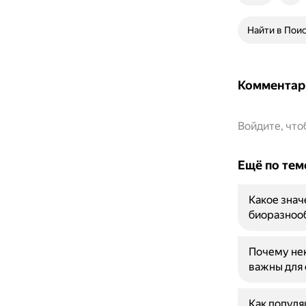
Найти в Пои
Комментар
Войдите, чт
Ещё по тем
Какое знач
биоразноо
Почему нек
важны для 
Как популя