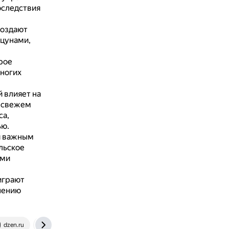
оследствия
создают
 цунами,
рое
ногих
 влияет на
а свежем
са,
ью.
я важным
льское
ими
играют
нению
dzen.ru
www.wildnet.ru