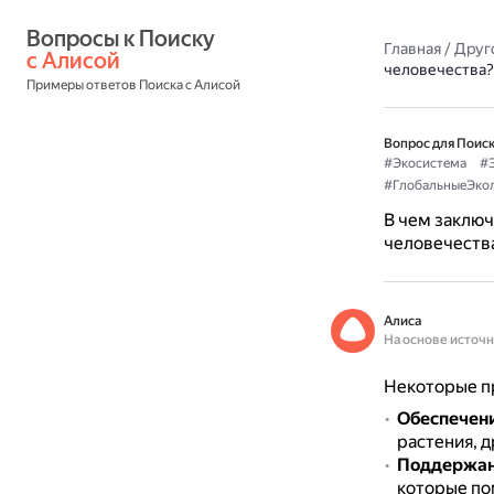
Вопросы к Поиску 
Главная
/
Друг
с Алисой
человечества?
Примеры ответов Поиска с Алисой
Вопрос для Поиск
#Экосистема
#Э
#ГлобальныеЭко
В чем заклю
человечеств
Алиса
На основе источ
Некоторые п
Обеспечен
растения, 
Поддержани
которые по