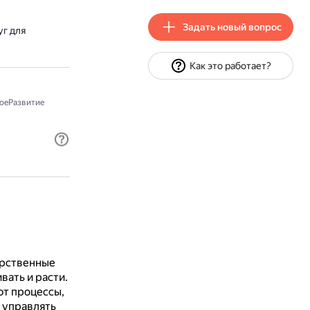
Задать новый вопрос
г для
Как это работает?
оеРазвитие
арственные
ать и расти.
т процессы,
 управлять