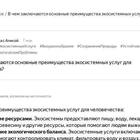
ое
/
В чем заключаются основные преимущества экосистемных услу
а с Алисой
7 мая
косистемныеУслуги
#Биоразнообразие
#СохранениеПрироды
#Устойчив
логическиеПроблемы
чаются основные преимущества экосистемных услуг для
а?
ников, возможны неточности
реимущества экосистемных услуг для человечества:
ие ресурсами
.
Экосистемы предоставляют пищу, воду, лек
древесину и другие ресурсы, которые помогают людям выжив
е экологического баланса
.
Экосистемные услуги включаю
могают контролировать климат, фильтровать воду и воздух,