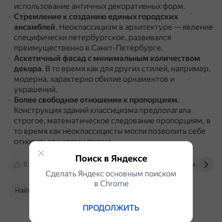
использование античных декоративных форм.
Стремление к созданию единых городских
ансамблей
.
Неоклассицизм в архитектуре — явление
специфически петербургское, развивался
преимущественно в Санкт-Петербурге.
Аскетичный фасад с минимальным количеством
декора
.
В то время как для других стилей, например,
модерна, характерно обилие орнаментов и
украшений.
Более свободное отношение к пропорциям
.
Конструкция зданий классицизма предполагала
строгое, математическое следование пропорциям, в
то время как неоклассицисты могли позволить себе
относиться к этому проще.
Поиск в Яндексе
0
brainly.com
vk.com
artchive.ru
Сделать Яндекс основным поиском
в Сhrome
Найти в Поиске
ПРОДОЛЖИТЬ