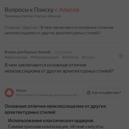
Вопросы к Поиску 
с Алисой
Примеры ответов Поиска с Алисой
Главная
/
Другое
/
В чем заключаются основные отличия
неоклассицизма от других архитектурных стилей?
Вопрос для Поиска с Алисой
25 декабря
#Архитектура
#Неоклассицизм
#Отличия
#Стили
В чем заключаются основные отличия
неоклассицизма от других архитектурных стилей?
Алиса
Как это работает?
На основе источников, возможны неточности
Основные отличия неоклассицизма от других
архитектурных стилей
:
Использование классических ордеров
.
Симметричная композиция, чёткие силуэты,