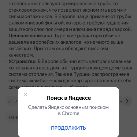
отопления используют армированные трубы со
стекловолокном, что позволяет экономить время и
силы монтажников.
В Европе чаще применяют трубы
с алюминиевой фольгой, которые требуют удаления
защитного слоя полимера и алюминия перед сваркой.
Ценовая политика
.
Турецкие радиаторы обычно
дешевле европейских аналогов, но немного выше
китайских.
При этом они обладают высоким
качеством.
Устройство
.
В Европе обычно есть централизованная
котельная на весь дом, а в Турции в каждом доме своя
система отопления.
Также в Турции распространена
система «комби» — каждая квартира отапливает себя
сама через индивидуальный котёл.
Поиск в Яндексе
0
www.armaplast.ru
www.youtube.com
Сделать Яндекс основным поиском
в Сhrome
Найти в Поиске
ПРОДОЛЖИТЬ