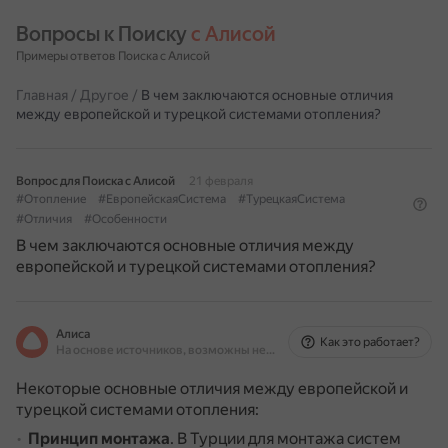
Вопросы к Поиску 
с Алисой
Примеры ответов Поиска с Алисой
Главная
/
Другое
/
В чем заключаются основные отличия
между европейской и турецкой системами отопления?
Вопрос для Поиска с Алисой
21 февраля
#Отопление
#ЕвропейскаяСистема
#ТурецкаяСистема
#Отличия
#Особенности
В чем заключаются основные отличия между
европейской и турецкой системами отопления?
Алиса
Как это работает?
На основе источников, возможны неточности
Некоторые основные отличия между европейской и
турецкой системами отопления:
Принцип монтажа
.
В Турции для монтажа систем