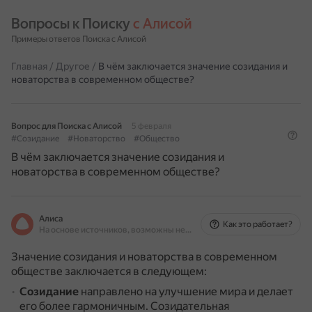
Вопросы к Поиску 
с Алисой
Примеры ответов Поиска с Алисой
Главная
/
Другое
/
В чём заключается значение созидания и
новаторства в современном обществе?
Вопрос для Поиска с Алисой
5 февраля
#Созидание
#Новаторство
#Общество
В чём заключается значение созидания и
новаторства в современном обществе?
Алиса
Как это работает?
На основе источников, возможны неточности
Значение созидания и новаторства в современном
обществе заключается в следующем:
Созидание
направлено на улучшение мира и делает
его более гармоничным.
Созидательная