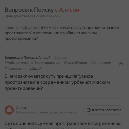
Вопросы к Поиску 
с Алисой
Примеры ответов Поиска с Алисой
Главная
/
Другое
/
В чем заключается суть принципа 'умное
пространство' в современном урбанистическом
проектировании?
Вопрос для Поиска с Алисой
22 апреля
#Урбанистика
#Проектирование
#УмныйГород
#Инновации
#Технологии
#Дизайн
В чем заключается суть принципа 'умное
пространство' в современном урбанистическом
проектировании?
Алиса
Как это работает?
На основе источников, возможны неточности
Суть принципа «умное пространство» в современном