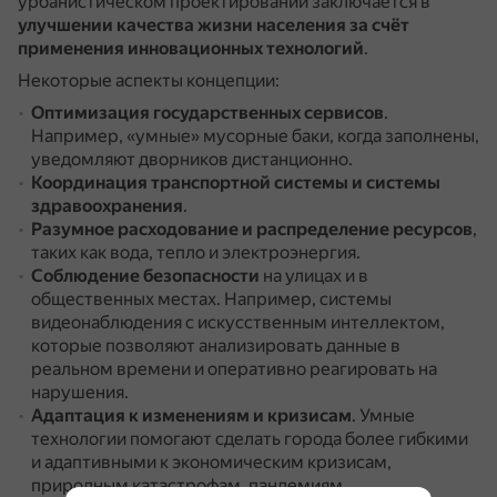
урбанистическом проектировании заключается в
улучшении качества жизни населения за счёт
применения инновационных технологий
.
Некоторые аспекты концепции:
Оптимизация государственных сервисов
.
Например, «умные» мусорные баки, когда заполнены,
уведомляют дворников дистанционно.
Координация транспортной системы и системы
здравоохранения
.
Разумное расходование и распределение ресурсов
,
таких как вода, тепло и электроэнергия.
Соблюдение безопасности
на улицах и в
общественных местах.
Например, системы
видеонаблюдения с искусственным интеллектом,
которые позволяют анализировать данные в
реальном времени и оперативно реагировать на
нарушения.
Адаптация к изменениям и кризисам
.
Умные
технологии помогают сделать города более гибкими
и адаптивными к экономическим кризисам,
природным катастрофам, пандемиям.