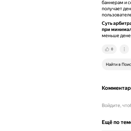
баннерам и с
получает ден
пользователе
Суть арбитр
при минимал
меньше денег
0
Найти в Пои
Комментар
Войдите, чт
Ещё по тем