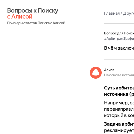
Вопросы к Поиску 
Главная
/
Друг
с Алисой
Примеры ответов Поиска с Алисой
Вопрос для Поиск
#АрбитражТрафи
В чём заключ
Алиса
На основе источ
Суть арбитр
источника (
Например, ес
перенаправля
который в ко
Задача арб
рекламирует 