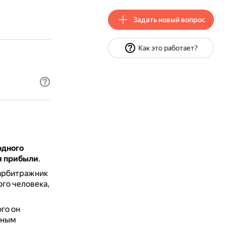
Задать новый вопрос
Как это работает?
одного
я прибыли
.
 арбитражник
ого человека,
ого он
мным