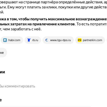
овершают на странице партнёра определённые действия, 
ьги.
Ему могут платить за клики, покупки или другие действ
й.
ажа в том, чтобы получить максимальное вознаграждение
ьных затратах на привлечение клиентов
.
То есть потратит
, чем заработать с неё.
habr.com
rb.ru
www.tgu-dpo.ru
partnerkin.com
ске
ии
обы комментировать
е