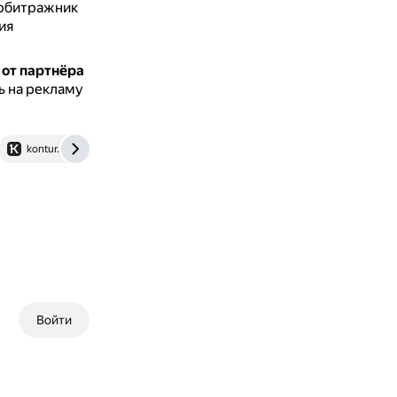
арбитражник
ия
 от партнёра
ь на рекламу
kontur.ru
Войти