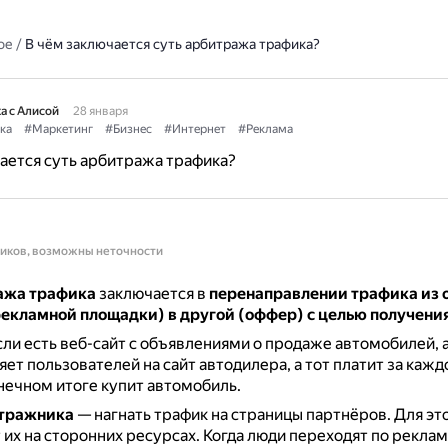
ое
/
В чём заключается суть арбитража трафика?
а с Алисой
28 января
ка
#Маркетинг
#Бизнес
#Интернет
#Реклама
ается суть арбитража трафика?
ников, возможны неточности
ажа трафика
заключается в
перенаправлении трафика из 
рекламной площадки) в другой (оффер) с целью получени
ли есть веб-сайт с объявлениями о продаже автомобилей,
ет пользователей на сайт автодилера, а тот платит за кажд
нечном итоге купит автомобиль.
итражника
— нагнать трафик на страницы партнёров.
Для эт
их на сторонних ресурсах.
Когда люди переходят по рекла