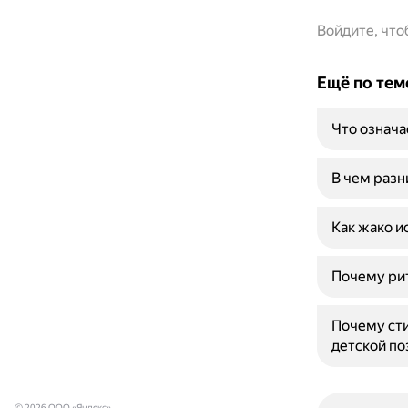
Войдите, чт
Ещё по тем
Что означа
В чем раз
Как жако и
Почему рит
Почему сти
детской по
© 2026 ООО «Яндекс»