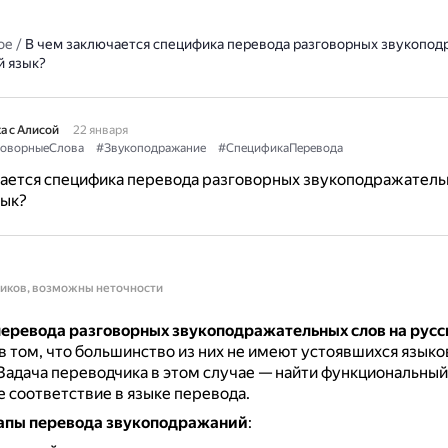
ое
/
В чем заключается специфика перевода разговорных звукопо
й язык?
а с Алисой
22 января
говорныеСлова
#Звукоподражание
#СпецификаПеревода
чается специфика перевода разговорных звукоподражатель
зык?
ников, возможны неточности
еревода разговорных звукоподражательных слов на русс
в том, что большинство из них не имеют устоявшихся язык
Задача переводчика в этом случае — найти функциональный
е соответствие в языке перевода.
апы перевода звукоподражаний
: