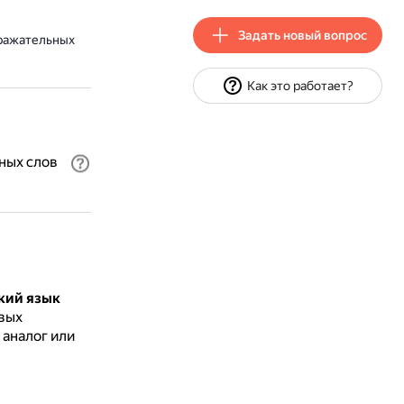
Задать новый вопрос
дражательных
Как это работает?
ных слов
кий язык
овых
 аналог или