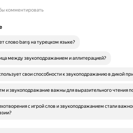
обы комментировать
е
ет слово barış на турецком языке?
ница между звукоподражанием и аллитерацией?
спользует свои способности к звукоподражанию в дикой пр
м и звукоподражание важны для выразительного чтения п
хотворения с игрой слов и звукоподражанием стали важно
эзии?