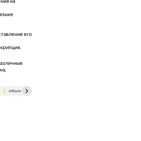
ния на
языке
ставление его
скрипция.
различные
на,
infourok.ru
amgpgu.ru