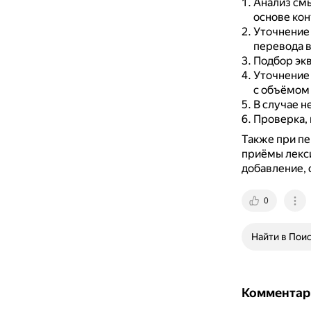
Анализ смы
основе кон
Уточнение
перевода в
Подбор экв
Уточнение 
с объёмом
В случае н
Проверка, 
Также при п
приёмы лекс
добавление,
0
Найти в Пои
Комментар