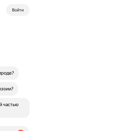
Войти
ироде?
оэзии?
й частью