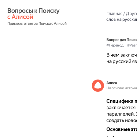
Вопросы к Поиску 
Главная
/
Друг
с Алисой
слов на русски
Примеры ответов Поиска с Алисой
Вопрос для Поиск
#Перевод
#Раз
В чем заклю
на русский я
Алиса
На основе источ
Специфика п
заключается 
параллелей.
создать ново
Основные эт