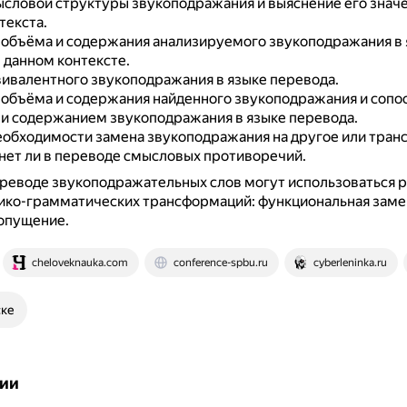
словой структуры звукоподражания и выяснение его значе
текста.
 объёма и содержания анализируемого звукоподражания в 
 данном контексте.
ивалентного звукоподражания в языке перевода.
объёма и содержания найденного звукоподражания и сопо
 и содержанием звукоподражания в языке перевода.
еобходимости замена звукоподражания на другое или тран
нет ли в переводе смысловых противоречий.
ереводе звукоподражательных слов могут использоваться 
ико-грамматических трансформаций: функциональная заме
 опущение.
cheloveknauka.com
conference-spbu.ru
cyberleninka.ru
ске
ии