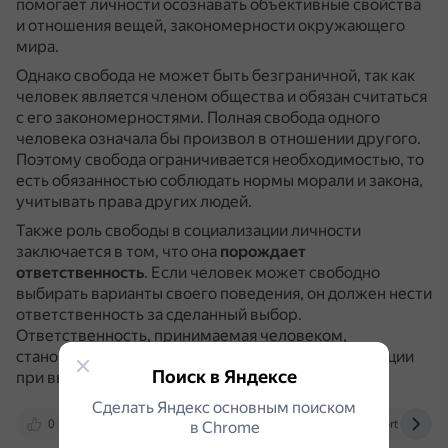
помогает личности осознавать объективные свойства
и отношения вещей, закономерности окружающего
мира.
Однако свобода не может быть безграничной, так как
человек является членом общества и обязан считаться
с его закономерностями.
Полная свобода одного
человека означала бы произвол в отношении другого.
Поэтому свобода ограничивается необходимостью, то
есть обязанностью соблюдать нормы морали и закона,
учитывать права других людей.
Также роль свободы в социализации личности
заключается в том, что она
порождает
ответственность
.
Если человек может свободно
выбирать варианты своего поведения, он должен нести
ответственность за сделанный выбор.
Ответственность, принимаемая человеком,
становится фундаментом его внутренней мотивации
Поиск в Яндексе
при выборе поведения и поступков.
Сделать Яндекс основным поиском
0
foxford.ru
infourok.ru
nsportal.ru
в Сhrome