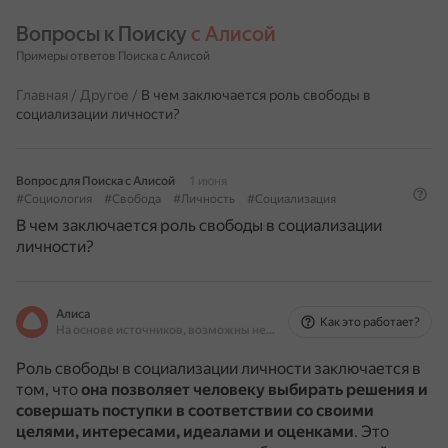
Вопросы к Поиску 
с Алисой
Примеры ответов Поиска с Алисой
Главная
/
Другое
/
В чем заключается роль свободы в
социализации личности?
Вопрос для Поиска с Алисой
1 июня
#Социология
#Свобода
#Личность
#Социализация
В чем заключается роль свободы в социализации
личности?
Алиса
Как это работает?
На основе источников, возможны неточности
Роль свободы в социализации личности заключается в
том, что
она позволяет человеку выбирать решения и
совершать поступки в соответствии со своими
целями, интересами, идеалами и оценками
.
Это