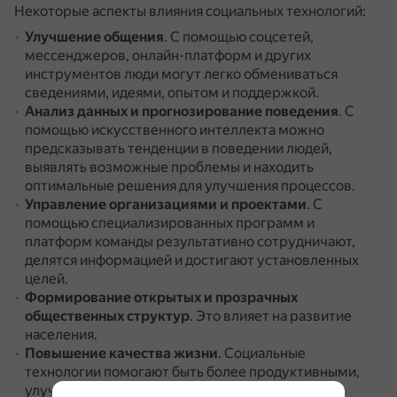
Некоторые аспекты влияния социальных технологий:
Улучшение общения
.
С помощью соцсетей,
мессенджеров, онлайн-платформ и других
инструментов люди могут легко обмениваться
сведениями, идеями, опытом и поддержкой.
Анализ данных и прогнозирование поведения
.
С
помощью искусственного интеллекта можно
предсказывать тенденции в поведении людей,
выявлять возможные проблемы и находить
оптимальные решения для улучшения процессов.
Управление организациями и проектами
.
С
помощью специализированных программ и
платформ команды результативно сотрудничают,
делятся информацией и достигают установленных
целей.
Формирование открытых и прозрачных
общественных структур
.
Это влияет на развитие
населения.
Повышение качества жизни
.
Социальные
технологии помогают быть более продуктивными,
улучшить коммуникативные навыки и более