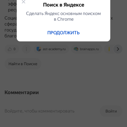
эффективно управлять своим временем и
Поиск в Яндексе
ресурсами.
Сделать Яндекс основным поиском
Социальные технологии применяются в различных
в Сhrome
сферах, включая бизнес, образование,
государственное управление, науку,
ПРОДОЛЖИТЬ
благотворительность.
0
ast-academy.ru
brainapps.ru
infourok.
Найти в Поиске
Комментарии
Войдите, чтобы комментировать
Войти