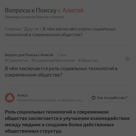
Вопросы к Поиску 
с Алисой
Примеры ответов Поиска с Алисой
Главная
/
Другое
/
В чём заключается роль социальных
технологий в современном обществе?
Вопрос для Поиска с Алисой
6 мая
#Социология
#СоциальныеТехнологии
#Общество
В чём заключается роль социальных технологий в
современном обществе?
Алиса
Как это работает?
На основе источников, возможны неточности
Роль социальных технологий в современном
обществе заключается в улучшении взаимодействия
между людьми и создании более действенных
общественных структур
.