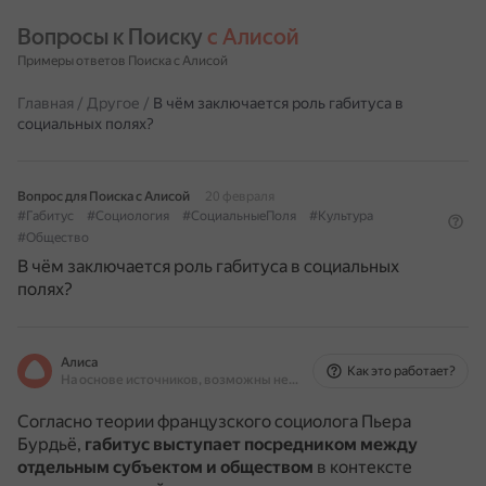
Вопросы к Поиску 
с Алисой
Примеры ответов Поиска с Алисой
Главная
/
Другое
/
В чём заключается роль габитуса в
социальных полях?
Вопрос для Поиска с Алисой
20 февраля
#Габитус
#Социология
#СоциальныеПоля
#Культура
#Общество
В чём заключается роль габитуса в социальных
полях?
Алиса
Как это работает?
На основе источников, возможны неточности
Согласно теории французского социолога Пьера
Бурдьё,
габитус выступает посредником между
отдельным субъектом и обществом
в контексте