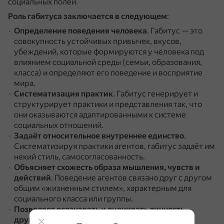
социальных полей.
Роль габитуса заключается в следующем
:
Определение поведения человека
.
Габитус — это
совокупность устойчивых привычек, вкусов,
убеждений, которые формируются у человека под
влиянием социальной среды (семьи, образования,
класса) и определяют его поведение и восприятие
мира.
Систематизация практик
.
Габитус генерирует и
структурирует практики и представления так, что
они оказываются адаптированными к системе
социальных отношений.
Задаёт относительное внутреннее единство
.
Систематизируя практики агентов, габитус задаёт им
некий стиль, самосогласованность.
Объясняет схожесть образа мышления, чувств и
действий
.
Поведение агентов связано друг с другом
общим «жизненным стилем», характерным для
социального класса или группы.
Позволяет осознавать и оценивать личность
другого
.
Габитус позволяет агенту оценивать