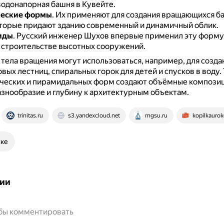
одонапорная башня в Кувейте.
еские формы
.
Их применяют для создания вращающихся б
оторые придают зданию современный и динамичный облик.
иды
.
Русский инженер Шухов впервые применил эту форму
 строительстве высотных сооружений.
 тела вращения могут использоваться, например, для созда
овых лестниц, спиральных горок для детей и спусков в воду.
ческих и пирамидальных форм создают объёмные композиц
знообразие и глубину к архитектурным объектам.
trinitas.ru
s3.yandexcloud.net
mgsu.ru
kopilkaurok
ске
ии
обы комментировать