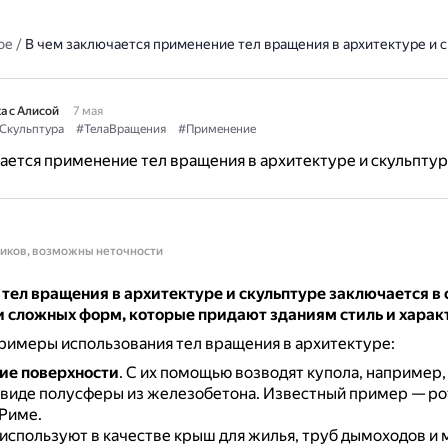
ое
/
В чем заключается применение тел вращения в архитектуре и 
а с Алисой
7 мая
Скульптура
#ТелаВращения
#Применение
ается применение тел вращения в архитектуре и скульпту
ников, возможны неточности
тел вращения в архитектуре и скульптуре заключается в
и сложных форм, которые придают зданиям стиль и харак
римеры использования тел вращения в архитектуре:
ие поверхности
.
С их помощью возводят купола, например,
 виде полусферы из железобетона.
Известный пример — ро
 Риме.
используют в качестве крыш для жилья, труб дымоходов и 