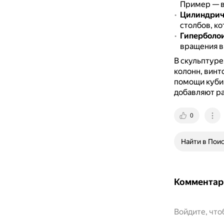
Пример — в
Цилиндрич
столбов, к
Гиперболо
вращения в
В скульптуре
колонн, винт
помощи куби
добавляют ра
0
Найти в Пои
Комментар
Войдите, чт