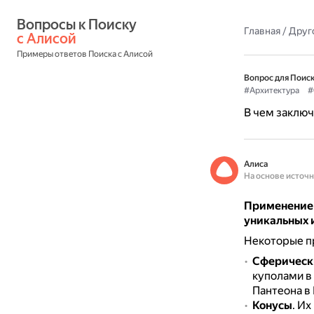
Вопросы к Поиску 
Главная
/
Друг
с Алисой
Примеры ответов Поиска с Алисой
Вопрос для Поиск
#Архитектура
#
В чем заключ
Алиса
На основе источ
Применение 
уникальных 
Некоторые п
Сферическ
куполами в
Пантеона в
Конусы
.
Их 