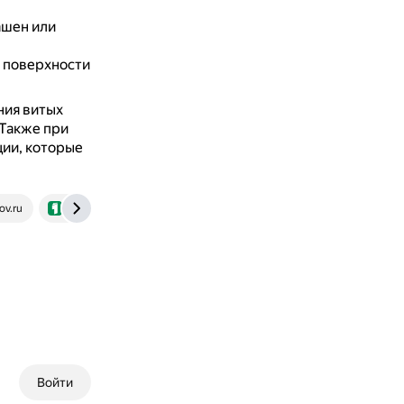
ашен или
 поверхности
ния витых
Также при
ии, которые
ov.ru
urok.1sept.ru
Войти