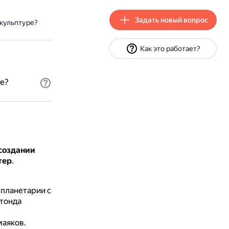
Задать новый вопрос
скульптуре?
Как это работает?
ре?
 создании
тер
.
 планетарии с
тонда
маяков.