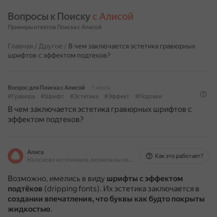
Вопросы к Поиску 
с Алисой
Примеры ответов Поиска с Алисой
Главная
/
Другое
/
В чем заключается эстетика гравюрных
шрифтов с эффектом подтеков?
Вопрос для Поиска с Алисой
1 июля
#Гравюра
#Шрифт
#Эстетика
#Эффект
#Подтеки
В чем заключается эстетика гравюрных шрифтов с
эффектом подтеков?
Алиса
Как это работает?
На основе источников, возможны неточности
Возможно, имелись в виду
шрифты с эффектом
подтёков
(dripping fonts).
Их эстетика заключается в
создании впечатления, что буквы как будто покрыты
жидкостью
.