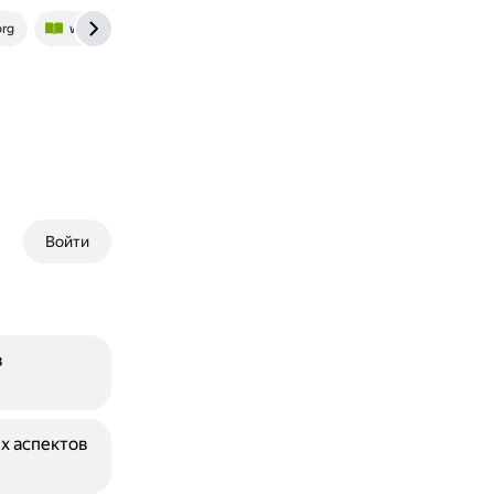
org
www.yaklass.ru
Войти
в
х аспектов