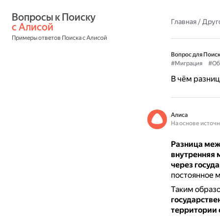
Вопросы к Поиску 
Главная
/
Друг
с Алисой
Примеры ответов Поиска с Алисой
Вопрос для Поиск
#Миграция
#Об
В чём разни
Алиса
На основе источ
Разница меж
внутренняя 
через госуд
постоянное м
Таким образ
государстве
территории 