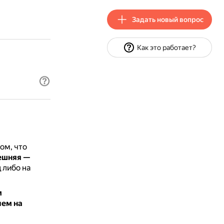
Задать новый вопрос
Как это работает?
ом, что
ешняя —
 либо на
м
ием на