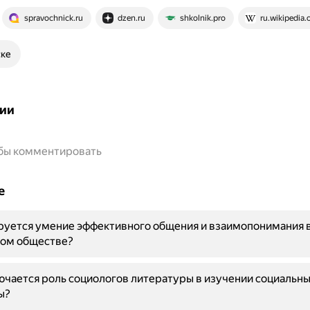
spravochnick.ru
dzen.ru
shkolnik.pro
ru.wikipedia.
ске
ии
обы комментировать
е
руется умение эффективного общения и взаимопонимания 
ом обществе?
ючается роль социологов литературы в изучении социальны
ы?