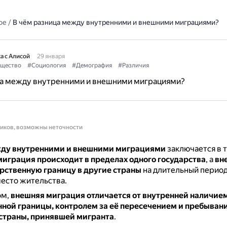
ое
/
В чём разница между внутренними и внешними миграциями?
а с Алисой
29 января
щество
#Социология
#Демография
#Различия
ца между внутренними и внешними миграциями?
ников, возможны неточности
ду внутренними и внешними миграциями
заключается в т
миграция происходит в пределах одного государства
, а
вн
арственную границу в другие страны
на длительный период
есто жительства.
ом,
внешняя миграция отличается от внутренней наличие
нной границы, контролем за её пересечением и пребыван
страны, принявшей мигранта
.