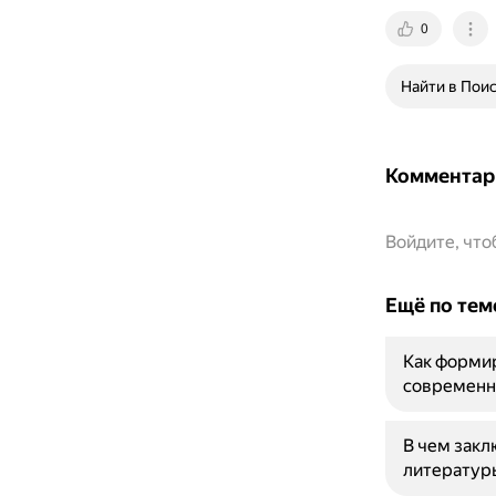
0
Найти в Пои
Комментар
Войдите, чт
Ещё по тем
Как форми
современн
В чем закл
литератур