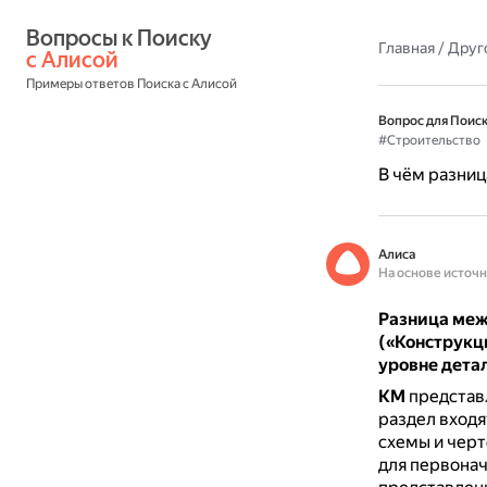
Вопросы к Поиску 
Главная
/
Друг
с Алисой
Примеры ответов Поиска с Алисой
Вопрос для Поиск
#Строительство
В чём разниц
Алиса
На основе источ
Разница меж
(«Конструкц
уровне дета
КМ
представл
раздел входя
схемы и черт
для первонач