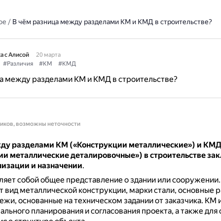
ое
/
В чём разница между разделами КМ и КМД в строительстве?
а с Алисой
20 марта
#Различия
#КМ
#КМД
а между разделами КМ и КМД в строительстве?
ников, возможны неточности
ду разделами КМ («Конструкции металлические») и КМ
ии металлические деталировочные») в строительстве зак
лизации и назначении
.
яет собой общее представление о здании или сооружении
т вид металлической конструкции, марки стали, основные р
ежи, основанные на техническом задании от заказчика.
КМ 
ального планирования и согласования проекта, а также для