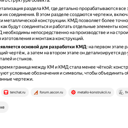
я о структуре объекта.
етализация раздела КМ, где детально прорабатываются все
и их соединения.
В этом разделе создаются чертежи, вклю
ки металлической конструкции.
КМД позволяет более точно
 как будут соединяться и работать отдельные элементы кон
 необходимы непосредственно на производстве и на стро
 изготовления и монтажа конструкций.
является основой для разработки КМД
: на первом этапе 
щий чертёж, а затем на втором этапе он детализируется до
талей и стыков.
время граница между КМ и КМД стала менее чёткой: конст
уют условные обозначения и символы, чтобы объединить о
анные чертежи.
tenchat.ru
forum.ascon.ru
metallo-konstrukcii.ru
fr
ске