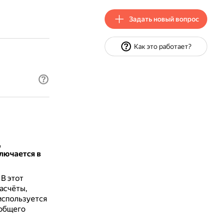
Задать новый вопрос
Как это работает?
Д
лючается в
.
В этот
асчёты,
используется
 общего