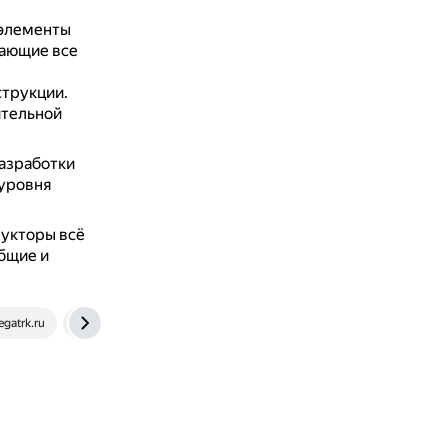
 элементы
чающие все
струкции.
ительной
разработки
 уровня
рукторы всё
бщие и
egatrk.ru
smk-els.ru