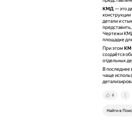
представлени
КМД
— это д
конструкции 
детали и сты
представить,
Чертежи КМД
площадке для
При этом
КМ 
создаётся об
отдельных де
В последнее 
чаще использ
детализиров
0
Найти в Пои