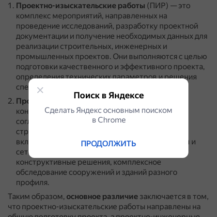
Проектно-изыскательские работы
(ПИР) — это
комплекс мероприятий, направленных на
проведение исследований, разработку проектной
документации и получение необходимых данных для
реализации строительных, инженерных и
промышленных проектов.
Они выполняются с целью
подготовки качественного и эффективного проекта,
определения технических параметров и решения
специфических задач.
Поиск в Яндексе
Проектно-инженерные работы
призваны
Сделать Яндекс основным поиском
конкретизировать пожелания заказчика и
в Сhrome
согласовать их с текущим законодательством,
строительными нормами и правилами.
Они
включают проектирование инженерных систем и
ПРОДОЛЖИТЬ
сетей, создание архитектурных проектов,
конструктивные решения, комплексное
обследование сооружений и зданий разного
профиля.
Таким образом,
основное различие
заключается в том,
что проектно-изыскательские работы направлены на
общую подготовку проекта, а проектно-инженерные