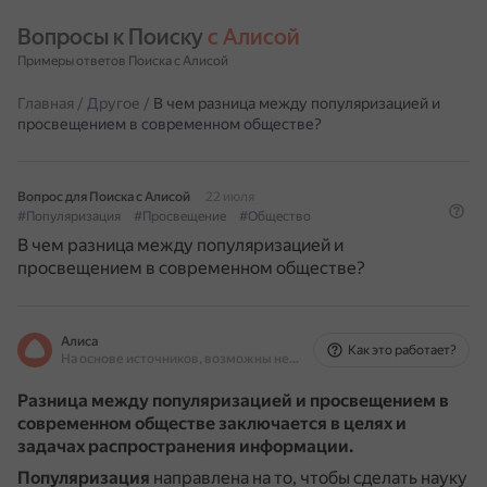
Вопросы к Поиску 
с Алисой
Примеры ответов Поиска с Алисой
Главная
/
Другое
/
В чем разница между популяризацией и
просвещением в современном обществе?
Вопрос для Поиска с Алисой
22 июля
#Популяризация
#Просвещение
#Общество
В чем разница между популяризацией и
просвещением в современном обществе?
Алиса
Как это работает?
На основе источников, возможны неточности
Разница между популяризацией и просвещением в
современном обществе заключается в целях и
задачах распространения информации.
Популяризация
направлена на то, чтобы сделать науку