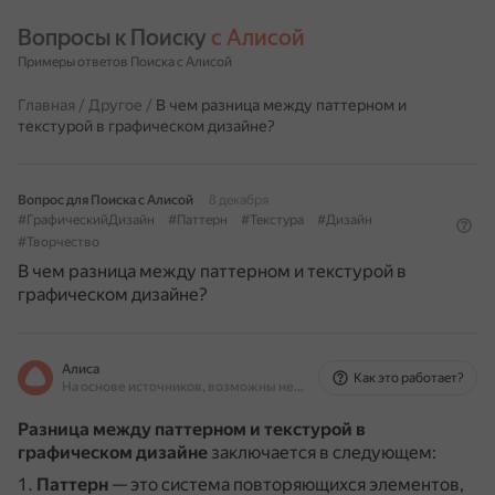
Вопросы к Поиску 
с Алисой
Примеры ответов Поиска с Алисой
Главная
/
Другое
/
В чем разница между паттерном и
текстурой в графическом дизайне?
Вопрос для Поиска с Алисой
8 декабря
#ГрафическийДизайн
#Паттерн
#Текстура
#Дизайн
#Творчество
В чем разница между паттерном и текстурой в
графическом дизайне?
Алиса
Как это работает?
На основе источников, возможны неточности
Разница между паттерном и текстурой в
графическом дизайне
заключается в следующем:
Паттерн
— это система повторяющихся элементов,