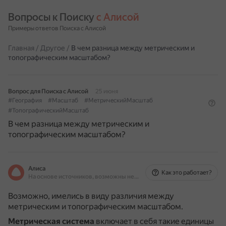
Вопросы к Поиску 
с Алисой
Примеры ответов Поиска с Алисой
Главная
/
Другое
/
В чем разница между метрическим и
топографическим масштабом?
Вопрос для Поиска с Алисой
25 июня
#География
#Масштаб
#МетрическийМасштаб
#ТопографическийМасштаб
В чем разница между метрическим и
топографическим масштабом?
Алиса
Как это работает?
На основе источников, возможны неточности
Возможно, имелись в виду различия между
метрическим и топографическим масштабом.
Метрическая система
включает в себя такие единицы