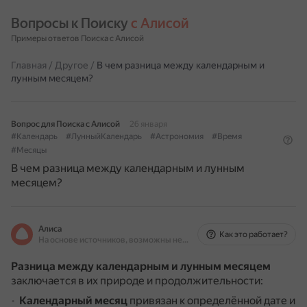
Вопросы к Поиску 
с Алисой
Примеры ответов Поиска с Алисой
Главная
/
Другое
/
В чем разница между календарным и
лунным месяцем?
Вопрос для Поиска с Алисой
26 января
#Календарь
#ЛунныйКалендарь
#Астрономия
#Время
#Месяцы
В чем разница между календарным и лунным
месяцем?
Алиса
Как это работает?
На основе источников, возможны неточности
Разница между календарным и лунным месяцем
заключается в их природе и продолжительности:
Календарный месяц
привязан к определённой дате и