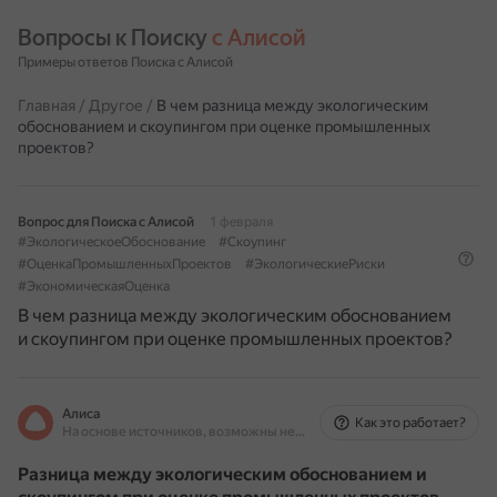
Вопросы к Поиску 
с Алисой
Примеры ответов Поиска с Алисой
Главная
/
Другое
/
В чем разница между экологическим
обоснованием и скоупингом при оценке промышленных
проектов?
Вопрос для Поиска с Алисой
1 февраля
#ЭкологическоеОбоснование
#Скоупинг
#ОценкаПромышленныхПроектов
#ЭкологическиеРиски
#ЭкономическаяОценка
В чем разница между экологическим обоснованием
и скоупингом при оценке промышленных проектов?
Алиса
Как это работает?
На основе источников, возможны неточности
Разница между экологическим обоснованием и