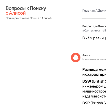
Вопросы к Поиску 
Главная
/
Друг
с Алисой
Примеры ответов Поиска с Алисой
Вопрос для Поиск
#Сантехника
#Б
В чём разниц
Алиса
На основе источ
Разница меж
их характери
BSW
(British
инженером Д
машинострое
изделия сист
BSP
(British 