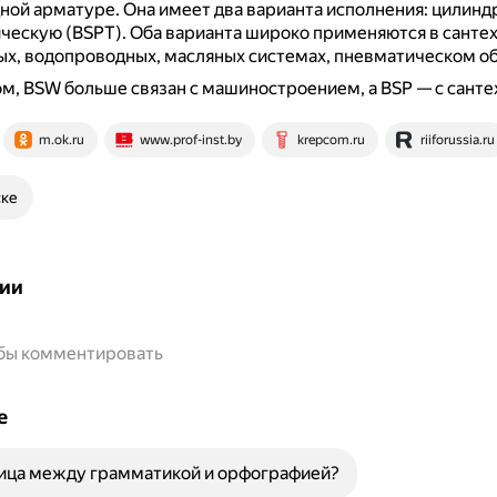
ной арматуре.
Она имеет два варианта исполнения: цилин
ическую (BSPT).
Оба варианта широко применяются в сантех
х, водопроводных, масляных системах, пневматическом о
м, BSW больше связан с машиностроением, а BSP — с санте
m.ok.ru
www.prof-inst.by
krepcom.ru
riiforussia.ru
ске
ии
обы комментировать
е
ница между грамматикой и орфографией?