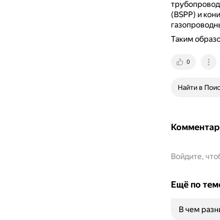
трубопровод
(BSPP) и кон
газопроводны
Таким образо
0
Найти в Пои
Комментар
Войдите, чт
Ещё по тем
В чем раз