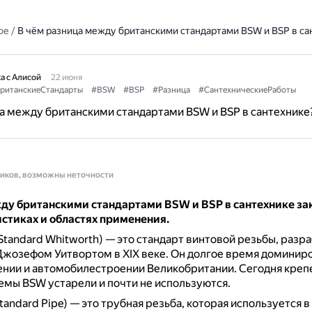
ое
/
В чём разница между британскими стандартами BSW и BSP в са
а с Алисой
22 июня
ританскиеСтандарты
#BSW
#BSP
#Разница
#СантехническиеРаботы
а между британскими стандартами BSW и BSP в сантехнике
ников, возможны неточности
ду британскими стандартами BSW и BSP в сантехнике за
стиках и областях применения.
 Standard Whitworth) — это стандарт винтовой резьбы, разр
жозефом Уитвортом в XIX веке.
Он долгое время доминиро
нии и автомобилестроении Великобритании.
Сегодня кре
емы BSW устарели и почти не используются.
Standard Pipe) — это трубная резьба, которая используется в