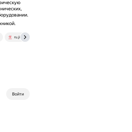
дрическую
нических,
борудовании.
хникой.
ru.jiayuanfittings.com
Войти