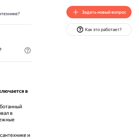
Задать новый вопрос
нтехнике?
Как это работает?
?
ключается в
аботанный
вал в
пежные
 сантехнике и