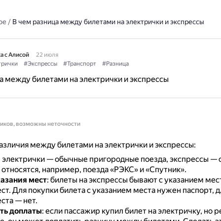
ое
/
В чем разница между билетами на электрички и экспрессы
а с Алисой
22 июля
трички
#Экспрессы
#Транспорт
#Разница
а между билетами на электрички и экспрессы
ников, возможны неточности
зличия между билетами на электрички и экспрессы:
: электрички — обычные пригородные поезда, экспрессы — 
относятся, например, поезда «РЭКС» и «Спутник».
азания мест
: билеты на экспрессы бывают с указанием мест
ест.
Для покупки билета с указанием места нужен паспорт, д
ста — нет.
ть доплаты
: если пассажир купил билет на электричку, но 