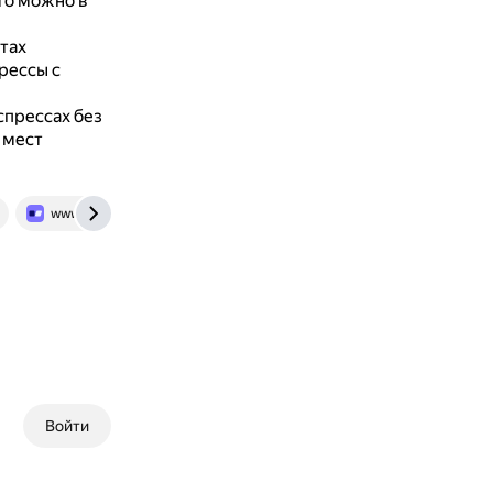
то можно в
йтах
рессы с
спрессах без
 мест
www.tutu.ru
Войти