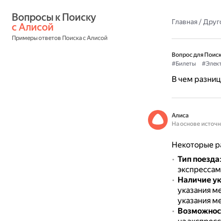
Вопросы к Поиску 
Главная
/
Друг
с Алисой
Примеры ответов Поиска с Алисой
Вопрос для Поиск
#Билеты
#Элек
В чем разниц
Алиса
На основе источ
Некоторые ра
Тип поезда
экспрессам 
Наличие ук
указания м
указания ме
Возможнос