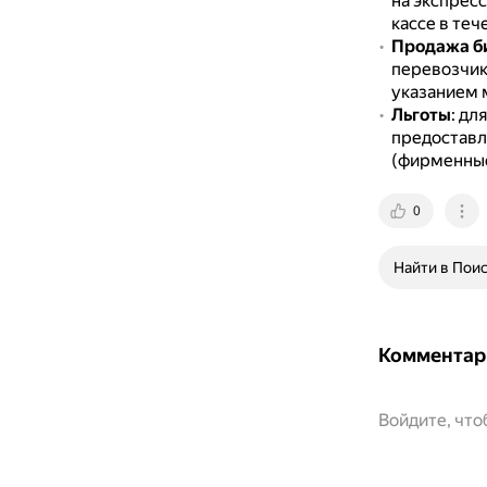
на экспрес
кассе в теч
Продажа б
перевозчик
указанием 
Льготы
: дл
предоставл
(фирменные
0
Найти в Пои
Комментар
Войдите, чт