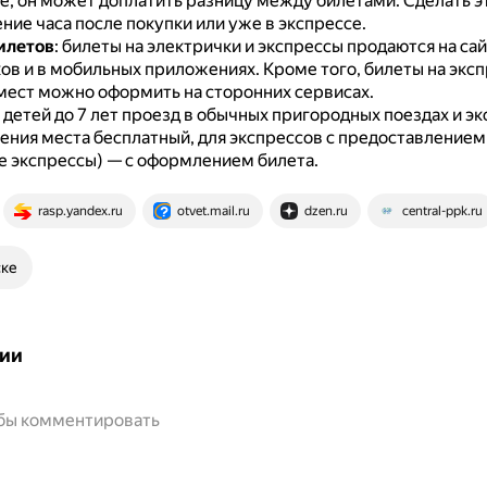
се, он может доплатить разницу между билетами.
Сделать э
ение часа после покупки или уже в экспрессе.
илетов
: билеты на электрички и экспрессы продаются на са
ов и в мобильных приложениях.
Кроме того, билеты на эксп
мест можно оформить на сторонних сервисах.
я детей до 7 лет проезд в обычных пригородных поездах и эк
ения места бесплатный, для экспрессов с предоставлением
 экспрессы) — с оформлением билета.
rasp.yandex.ru
otvet.mail.ru
dzen.ru
central-ppk.ru
ске
ии
обы комментировать