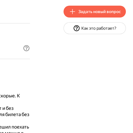
Задать новый вопрос
Как это работает?
скорые.
К
 и без
ля билета без
решил поехать