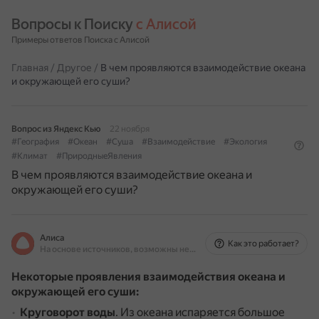
Вопросы к Поиску 
с Алисой
Примеры ответов Поиска с Алисой
Главная
/
Другое
/
В чем проявляются взаимодействие океана
и окружающей его суши?
Вопрос из Яндекс Кью
22 ноября
#География
#Океан
#Суша
#Взаимодействие
#Экология
#Климат
#ПриродныеЯвления
В чем проявляются взаимодействие океана и
окружающей его суши?
Алиса
Как это работает?
На основе источников, возможны неточности
Некоторые проявления взаимодействия океана и
окружающей его суши:
Круговорот воды
.
Из океана испаряется большое