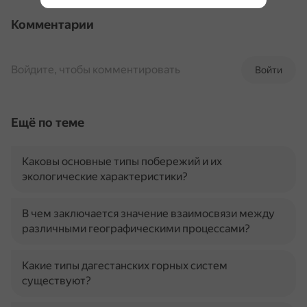
Комментарии
Войдите, чтобы комментировать
Войти
Ещё по теме
Каковы основные типы побережий и их
экологические характеристики?
В чем заключается значение взаимосвязи между
различными географическими процессами?
Какие типы дагестанских горных систем
существуют?