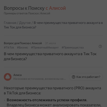
Вопросы к Поиску 
с Алисой
Примеры ответов Поиска с Алисой
Главная
/
Другое
/
В чем преимущества приватного аккаунта в
Тик Ток для бизнеса?
Вопрос для Поиска с Алисой
31 июля
#TikTok
#Бизнес
#ПриватныйАккаунт
#Преимущества
В чем преимущества приватного аккаунта в Тик Ток
для бизнеса?
Алиса
Как это работает?
На основе источников, возможны неточности
Некоторые преимущества приватного (PRO) аккаунта
в TikTok для бизнеса:
Возможность отслеживать успехи профиля
.
Владелец бизнеса может анализировать показатели,