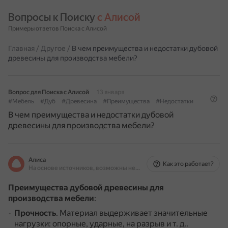
Вопросы к Поиску 
с Алисой
Примеры ответов Поиска с Алисой
Главная
/
Другое
/
В чем преимущества и недостатки дубовой
древесины для производства мебели?
Вопрос для Поиска с Алисой
13 января
#Мебель
#Дуб
#Древесина
#Преимущества
#Недостатки
В чем преимущества и недостатки дубовой
древесины для производства мебели?
Алиса
Как это работает?
На основе источников, возможны неточности
Преимущества дубовой древесины для
производства мебели
:
Прочность
.
Материал выдерживает значительные
нагрузки: опорные, ударные, на разрыв и т. д..