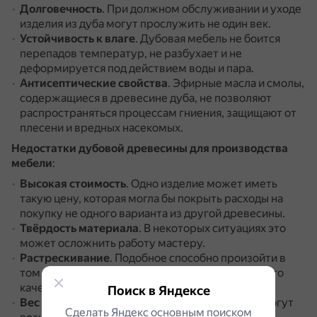
Долговечность
.
При должном обслуживании и уходе
изделия из дуба могут прослужить не один век.
Устойчивость к влаге
.
Дубовая мебель не боится
перепадов температур, не разбухает и не
деформируется под действием воды и пара.
Антисептические свойства
.
Эфирные масла и смолы,
содержащиеся в древесине дуба, не позволяют
распространяться процессам гниения, защищают от
плесени и вредных насекомых.
Недостатки дубовой древесины для производства
мебели
:
Высокая стоимость
.
Одно изделие может иметь
такую цену, которая могла бы покрыть расходы на
покупку не одного варианта из другой древесины.
Твёрдость материала
.
В некоторых ситуациях это
может осложнить работу мастеру.
Растрескивание
.
Подобное способно произойти в
том случае, если применялась древесина низкого
качества, которая вырасла на берегу водоёма.
Поиск в Яндексе
Вес мебели
.
При переезде или перестановке могут
Сделать Яндекс основным поиском