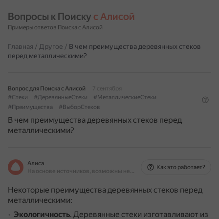
Вопросы к Поиску 
с Алисой
Примеры ответов Поиска с Алисой
Главная
/
Другое
/
В чем преимущества деревянных стеков
перед металлическими?
Вопрос для Поиска с Алисой
7 сентября
#Стеки
#ДеревянныеСтеки
#МеталлическиеСтеки
#Преимущества
#ВыборСтеков
В чем преимущества деревянных стеков перед
металлическими?
Алиса
Как это работает?
На основе источников, возможны неточности
Некоторые преимущества деревянных стеков перед
металлическими:
Экологичность
.
Деревянные стеки изготавливают из