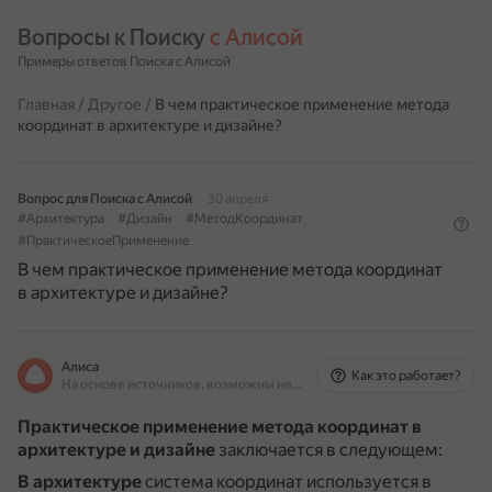
Вопросы к Поиску 
с Алисой
Примеры ответов Поиска с Алисой
Главная
/
Другое
/
В чем практическое применение метода
координат в архитектуре и дизайне?
Вопрос для Поиска с Алисой
30 апреля
#Архитектура
#Дизайн
#МетодКоординат
#ПрактическоеПрименение
В чем практическое применение метода координат
в архитектуре и дизайне?
Алиса
Как это работает?
На основе источников, возможны неточности
Практическое применение метода координат в
архитектуре и дизайне
заключается в следующем:
В архитектуре
система координат используется в