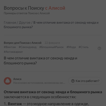
Вопросы к Поиску 
с Алисой
Примеры ответов Поиска с Алисой
Главная
/
Другое
/
В чем отличие винтажа от секонд-хенда и
блошиного рынка?
Вопрос для Поиска с Алисой
22 февраля
#Винтаж
#Секондхенд
#БлошиныйРынок
#Мода
#Стиль
#Антиквариат
В чем отличие винтажа от секонд-хенда и
блошиного рынка?
Алиса
Как это работает?
На основе источников, возможны неточности
Отличие винтажа от секонд-хенда и блошиного рынка
заключается в следующих особенностях:
Винтаж
— это модное направление в одежде,