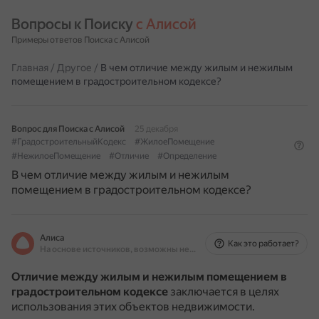
Вопросы к Поиску 
с Алисой
Примеры ответов Поиска с Алисой
Главная
/
Другое
/
В чем отличие между жилым и нежилым
помещением в градостроительном кодексе?
Вопрос для Поиска с Алисой
25 декабря
#ГрадостроительныйКодекс
#ЖилоеПомещение
#НежилоеПомещение
#Отличие
#Определение
В чем отличие между жилым и нежилым
помещением в градостроительном кодексе?
Алиса
Как это работает?
На основе источников, возможны неточности
Отличие между жилым и нежилым помещением в
градостроительном кодексе
заключается в целях
использования этих объектов недвижимости.