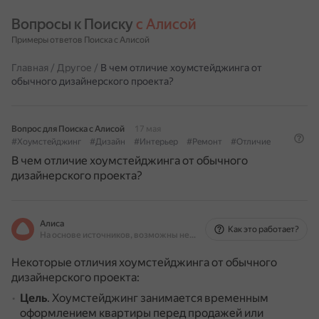
Вопросы к Поиску 
с Алисой
Примеры ответов Поиска с Алисой
Главная
/
Другое
/
В чем отличие хоумстейджинга от
обычного дизайнерского проекта?
Вопрос для Поиска с Алисой
17 мая
#Хоумстейджинг
#Дизайн
#Интерьер
#Ремонт
#Отличие
В чем отличие хоумстейджинга от обычного
дизайнерского проекта?
Алиса
Как это работает?
На основе источников, возможны неточности
Некоторые отличия хоумстейджинга от обычного
дизайнерского проекта:
Цель
.
Хоумстейджинг занимается временным
оформлением квартиры перед продажей или