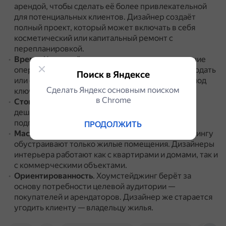
арендой, чтобы сделать её более привлекательной
для потенциальных клиентов.
Дизайнер создаёт
полный проект, который может включать в себя
косметический или капитальный ремонт с
перепланировкой.
Время
.
Хоумстейджинг предполагает проведение
оперативных работ, чтобы как можно скорее продать
Поиск в Яндексе
или сдать объект.
Создание дизайна интерьера под
Сделать Яндекс основным поиском
ключ может занимать несколько месяцев.
в Сhrome
Стоимость
.
В среднем хоумстейджинг стоит
дешевле, чем дизайн, так как в него не входит
подготовка смет, отрисовка чертежей и прочее.
ПРОДОЛЖИТЬ
Масштаб проекта
.
Специалисты по хоумстейджингу
обустраивают только жилые помещения.
Дизайнеры
интерьера работают как с квартирами и домами, так и
с коммерческими объектами.
Ориентированность
.
Хоумстейджинг берёт за
основу потребности целевой аудитории —
покупателей и арендаторов.
Дизайнер же старается
угодить клиенту — владельцу жилья.