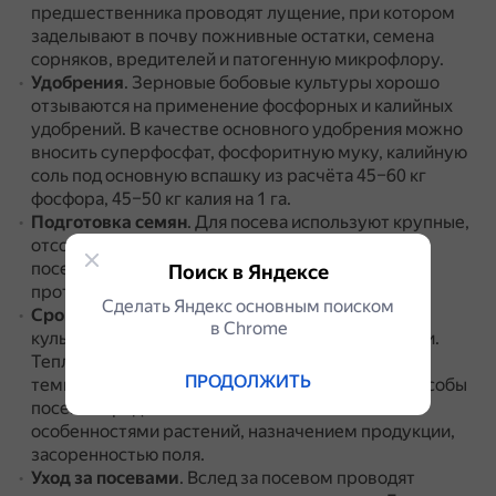
предшественника проводят лущение, при котором
заделывают в почву пожнивные остатки, семена
сорняков, вредителей и патогенную микрофлору.
Удобрения
.
Зерновые бобовые культуры хорошо
отзываются на применение фосфорных и калийных
удобрений.
В качестве основного удобрения можно
вносить суперфосфат, фосфоритную муку, калийную
соль под основную вспашку из расчёта 45–60 кг
фосфора, 45–50 кг калия на 1 га.
Подготовка семян
.
Для посева используют крупные,
отсортированные, здоровые семена I и II класса
посевных кондиций.
За три месяца до посева их
Поиск в Яндексе
протравливают.
Сделать Яндекс основным поиском
Сроки и способы посева
.
Зерновые бобовые
в Сhrome
культуры длинного дня высевают в ранние сроки.
Теплолюбивые культуры (соя) высевают при
ПРОДОЛЖИТЬ
температуре верхнего слоя почвы 8–12 °С.
Способы
посева определяются биологическими
особенностями растений, назначением продукции,
засоренностью поля.
Уход за посевами
.
Вслед за посевом проводят