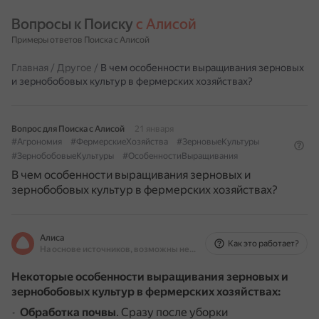
Вопросы к Поиску 
с Алисой
Примеры ответов Поиска с Алисой
Главная
/
Другое
/
В чем особенности выращивания зерновых
и зернобобовых культур в фермерских хозяйствах?
Вопрос для Поиска с Алисой
21 января
#Агрономия
#ФермерскиеХозяйства
#ЗерновыеКультуры
#ЗернобобовыеКультуры
#ОсобенностиВыращивания
В чем особенности выращивания зерновых и
зернобобовых культур в фермерских хозяйствах?
Алиса
Как это работает?
На основе источников, возможны неточности
Некоторые особенности выращивания зерновых и
зернобобовых культур в фермерских хозяйствах:
Обработка почвы
.
Сразу после уборки