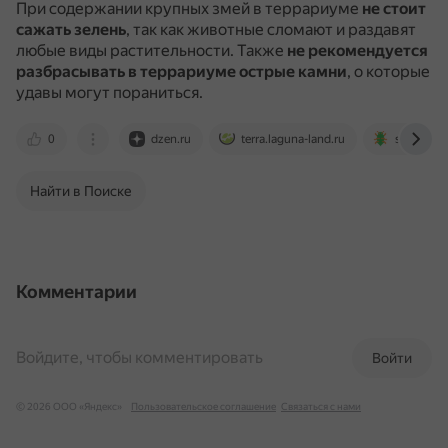
При содержании крупных змей в террариуме
не стоит
сажать зелень
, так как животные сломают и раздавят
любые виды растительности.
Также
не рекомендуется
разбрасывать в террариуме острые камни
, о которые
удавы могут пораниться.
0
dzen.ru
terra.laguna-land.ru
sverchok
Найти в Поиске
Комментарии
Войдите, чтобы комментировать
Войти
© 2026 ООО «Яндекс»
Пользовательское соглашение
Связаться с нами