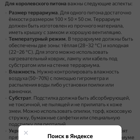
Для королевского питона
важны следующие аспекты:
Размер террариума
.
Для одного питона достаточно
ёмкости размером 100 × 50 × 50 см.
Террариум
должен быть изготовлен из прочного материала,
иметь крышку с замком и хорошую вентиляцию.
Температурный режим
.
В террариуме должны быть
обеспечены две зоны: тёплая (28–32 °C) и холодная
(22–26 °C).
Для этого можно использовать
нагревательный коврик, лампу или кабель под
субстратом или на стенке террариума.
Влажность
.
Нужно контролировать влажность
воздуха (50–70%) с помощью гигрометра и
распыления воды либо установки поилки или
ванночки.
Субстрат
.
Подстилка должна быть абсорбирующей,
не токсичной, не пылящей и не прилипать к коже
змеи.
Можно использовать опилки, торф, кокосовую
стружку, бумажные салфетки или специальную
подстилку для рептилий.
Укрытия и декорации
.
Королевские питоны любят
Поиск в Яндексе
прятаться в укромных местах, поэтому в террариуме