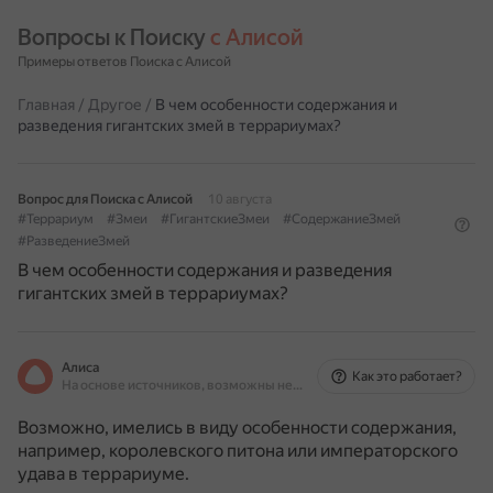
Вопросы к Поиску 
с Алисой
Примеры ответов Поиска с Алисой
Главная
/
Другое
/
В чем особенности содержания и
разведения гигантских змей в террариумах?
Вопрос для Поиска с Алисой
10 августа
#Террариум
#Змеи
#ГигантскиеЗмеи
#СодержаниеЗмей
#РазведениеЗмей
В чем особенности содержания и разведения
гигантских змей в террариумах?
Алиса
Как это работает?
На основе источников, возможны неточности
Возможно, имелись в виду особенности содержания,
например, королевского питона или императорского
удава в террариуме.