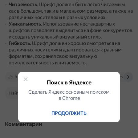
Читаемость
.
Шрифт должен быть легко читаемым
как в большом, так и в маленьком размере, а также на
различных носителях и в разных условиях.
Уникальность
.
Использование нестандартных
шрифтов позволяет выделиться на фоне конкурентов
и создать уникальный визуальный стиль.
Гибкость
.
Шрифт должен хорошо смотреться на
различных носителях и адаптироваться к разным
форматам, сохраняя свою визуальную
привлекательность и читаемость.
0
spravochnick.ru
dzen.ru
turbologo.ru
Поиск в Яндексе
Сделать Яндекс основным поиском
Найти в Поиске
в Сhrome
ПРОДОЛЖИТЬ
Комментарии