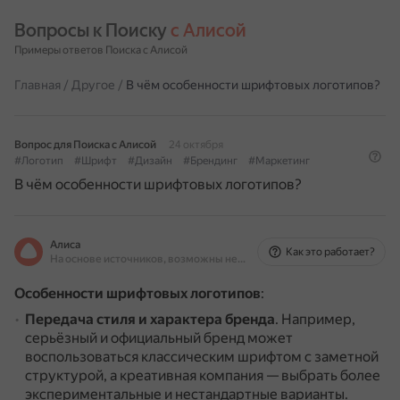
Вопросы к Поиску 
с Алисой
Примеры ответов Поиска с Алисой
Главная
/
Другое
/
В чём особенности шрифтовых логотипов?
Вопрос для Поиска с Алисой
24 октября
#Логотип
#Шрифт
#Дизайн
#Брендинг
#Маркетинг
В чём особенности шрифтовых логотипов?
Алиса
Как это работает?
На основе источников, возможны неточности
Особенности шрифтовых логотипов
:
Передача стиля и характера бренда
.
Например,
серьёзный и официальный бренд может
воспользоваться классическим шрифтом с заметной
структурой, а креативная компания — выбрать более
экспериментальные и нестандартные варианты.