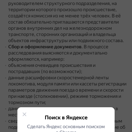
руководителем структурного подразделения, на
территории которого произошло происшествие,
создаётся комиссия из не менее трёх человек.
В её
состав обязательно приглашаются представители
органов внутренних дел на железнодорожном
транспорте, сторонних организаций и владельца
объектов инфраструктуры или подвижного состава.
Сбор и оформление документов
.
В процессе
расследования выясняются и документально
оформляются, например:
объяснения очевидцев происшествия и
пострадавших (по возможности);
данные расшифровки скоростемерной ленты
локомотива, модуля памяти или кассеты регистрации
параметров движения поезда о времени и скорости
при наезде (столкновении), режиме торможения и
тормозном пути;
данные о зоне видимости движения локомотива в
месте транспортного происшествия;
Поиск в Яндексе
сведения о лицах, управлявших железнодорожным
Сделать Яндекс основным поиском
подвижным составом, их объяснения, заключение об