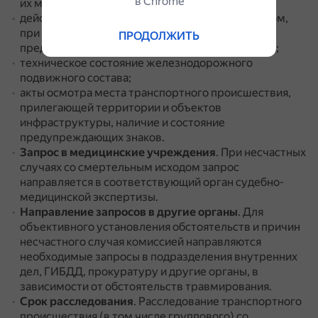
в Сhrome
их медицинском освидетельствовании;
действия лиц, управлявших подвижным составом,
при следовании поезда и принимаемые меры к
ПРОДОЛЖИТЬ
предотвращению транспортного происшествия;
техническое состояние железнодорожного
подвижного состава;
акты осмотра места транспортного происшествия,
прилегающей территории и объектов
инфраструктуры, наличие и состояние
предупреждающих знаков.
Запрос в медицинские учреждения
.
При несчастных
случаях со смертельным исходом запрос
направляется в соответствующий орган судебно-
медицинской экспертизы.
Направление запросов в другие органы
.
Для
объективного установления обстоятельств и причин
несчастного случая комиссией направляются
необходимые запросы в подразделения внутренних
дел, ГИБДД, прокуратуру и другие органы, в
зависимости от обстоятельств травмирования.
Срок расследования
.
Расследование транспортного
происшествия (в том числе группового) со