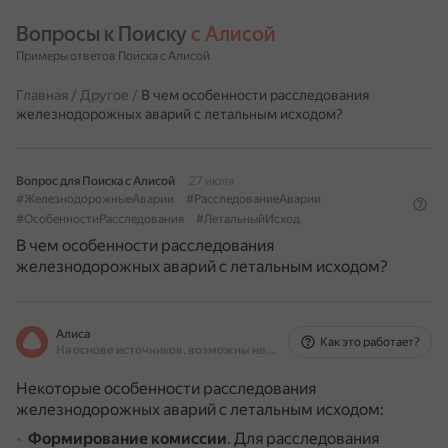
Вопросы к Поиску 
с Алисой
Примеры ответов Поиска с Алисой
Главная
/
Другое
/
В чем особенности расследования
железнодорожных аварий с летальным исходом?
Вопрос для Поиска с Алисой
27 июля
#ЖелезнодорожныеАварии
#РасследованиеАварии
#ОсобенностиРасследования
#ЛетальныйИсход
В чем особенности расследования
железнодорожных аварий с летальным исходом?
Алиса
Как это работает?
На основе источников, возможны неточности
Некоторые особенности расследования
железнодорожных аварий с летальным исходом:
Формирование комиссии
.
Для расследования