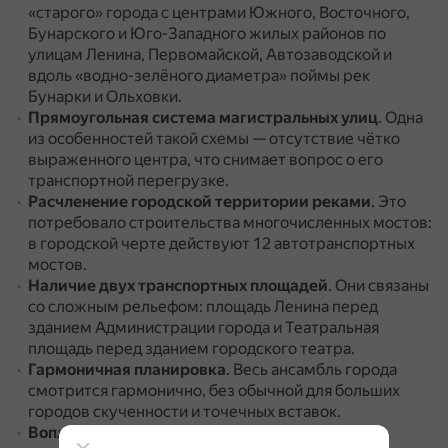
«старого» города с центрами Южного, Восточного,
Бунарского и Юго-Западного жилых районов по
улицам Ленина, Первомайской, Автозаводской и
вдоль «водно-зелёного диаметра» поймы рек
Бунарки и Ольховки.
Прямоугольная система магистральных улиц
.
Одна
из особенностей такой схемы — отсутствие чётко
выраженного центра, что снимает вопрос о его
транспортной перегрузке.
Расчленение городской территории реками
.
Это
потребовало строительства многочисленных мостов:
в городской черте действуют 12 автотранспортных
мостов.
Наличие двух транспортных площадей
.
Они связаны
со сложным рельефом: площадь Ленина перед
зданием Администрации города и Театральная
площадь перед зданием городского театра.
Гармоничная планировка
.
Весь ансамбль города
смотрится гармонично, без обычной для больших
городов скученности и точечных вставок.
Воплощение концепции неоклассицизма
в