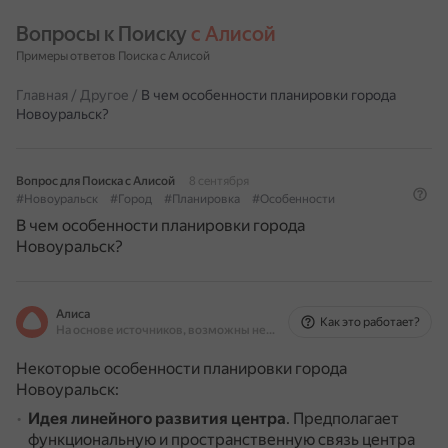
Вопросы к Поиску 
с Алисой
Примеры ответов Поиска с Алисой
Главная
/
Другое
/
В чем особенности планировки города
Новоуральск?
Вопрос для Поиска с Алисой
8 сентября
#Новоуральск
#Город
#Планировка
#Особенности
В чем особенности планировки города
Новоуральск?
Алиса
Как это работает?
На основе источников, возможны неточности
Некоторые особенности планировки города
Новоуральск:
Идея линейного развития центра
.
Предполагает
функциональную и пространственную связь центра