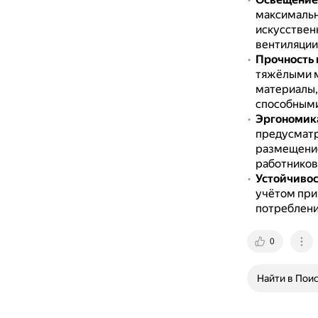
максимальн
искусствен
вентиляции
Прочность 
тяжёлыми м
материалы,
способными
Эргономика
предусматр
размещение
работников
Устойчивос
учётом при
потреблени
0
Найти в Пои