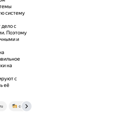
стемы
ую систему
 дело с
ми.
Поэтому
очными и
на
авильное
ки на
ируют с
ь её
ru
cdo.bru.by