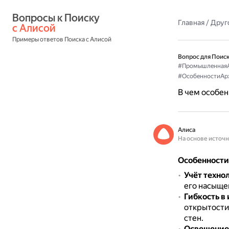
Вопросы к Поиску 
Главная
/
Друг
с Алисой
Примеры ответов Поиска с Алисой
Вопрос для Поиск
#ПромышленнаяА
#ОсобенностиАр
В чем особе
Алиса
На основе источ
Особенности
Учёт техно
его насыще
Гибкость в
открытости
стен.
Освещение