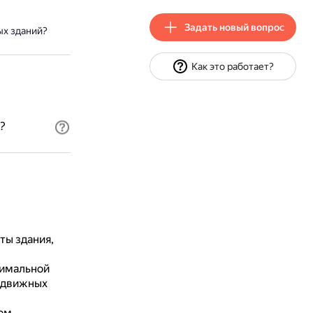
Задать новый вопрос
х зданий?
Как это работает?
?
ты здания,
симальной
здвижных
ом