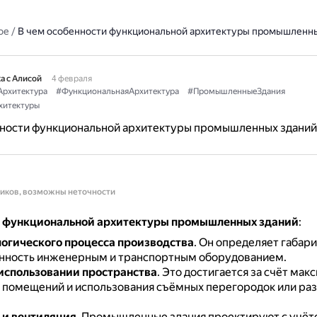
ое
/
В чем особенности функциональной архитектуры промышленны
а с Алисой
4 февраля
рхитектура
#ФункциональнаяАрхитектура
#ПромышленныеЗдания
хитектуры
нности функциональной архитектуры промышленных зданий
ников, возможны неточности
 функциональной архитектуры промышленных зданий
:
логического процесса производства
.
Он определяет габари
нность инженерным и транспортным оборудованием.
 использовании пространства
.
Это достигается за счёт мак
 помещений и использования съёмных перегородок или ра
 и вентиляция
.
Промышленные здания проектируют с учёт