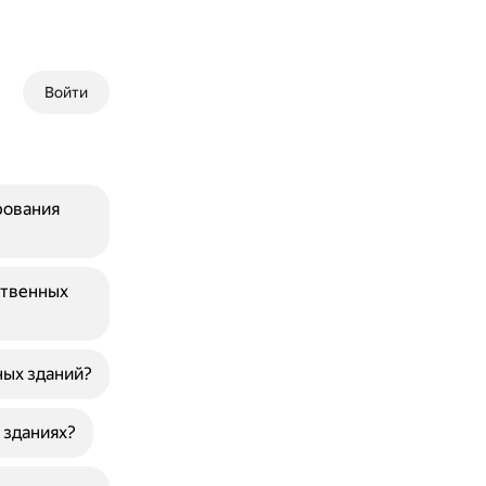
Войти
рования
ственных
ых зданий?
 зданиях?