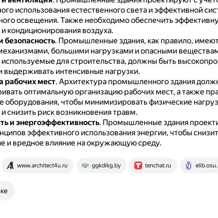
ого использования естественного света и эффективной си
ного освещения.
Также необходимо обеспечить эффективн
 и кондиционирования воздуха.
и безопасность
.
Промышленные здания, как правило, имеют
еханизмами, большими нагрузками и опасными вещества
 используемые для строительства, должны быть высокопр
 выдерживать интенсивные нагрузки.
 рабочих мест
.
Архитектура промышленного здания долж
ивать оптимальную организацию рабочих мест, а также пр
 оборудования, чтобы минимизировать физические нагруз
 и снизить риск возникновения травм.
ть и энергоэффективность
.
Промышленные здания проект
нципов эффективного использования энергии, чтобы снизит
е и вредное влияние на окружающую среду.
www.architect4u.ru
ggkdikg.by
tenchat.ru
elib.osu.
ске