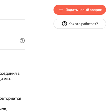
Задать новый вопрос
?
Как это работает?
соединил в
цизма,
овторяется
мов,