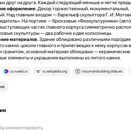
х друг на друга.
Каждый следующий меньше и легче пред
ное оформление
.
Декор торжественный, монументальный,
ый.
Над главным входом — барельеф скульптора Г. И. Мотов
идатель».
На портике — бронзовые «Физкультурники» (автор
выступающих частях главного корпуса симметрично расп
овые скульптуры — два рабочих и две колхозницы.
ание материалов
.
Здание облицовано различными породам
го камня: цоколи главного и прилегающих к нему корпусов
 гранитом, основной материал облицовки — керамические
ые элементы и украшения выполнены из литого камня.
ru.ruwiki.ru
ru.wikipedia.org
msumainbuilding.tilda.ws
ске
ии
обы комментировать