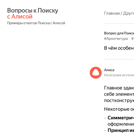
Вопросы к Поиску 
Главная
/
Друг
с Алисой
Примеры ответов Поиска с Алисой
Вопрос для Поиск
#Архитектура
#
В чём особен
Алиса
На основе источ
Главное здан
себе элемент
постконструк
Некоторые ос
Симметрич
оформление
Принцип и