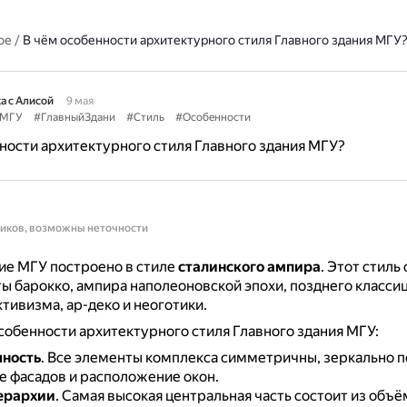
ое
/
В чём особенности архитектурного стиля Главного здания МГУ
а с Алисой
9 мая
МГУ
#ГлавныйЗдани
#Стиль
#Особенности
ности архитектурного стиля Главного здания МГУ?
ников, возможны неточности
ие МГУ построено в стиле
сталинского ампира
.
Этот стиль 
ы барокко, ампира наполеоновской эпохи, позднего класси
тивизма, ар-деко и неоготики.
обенности архитектурного стиля Главного здания МГУ:
ность
.
Все элементы комплекса симметричны, зеркально п
 фасадов и расположение окон.
ерархии
.
Самая высокая центральная часть состоит из объё