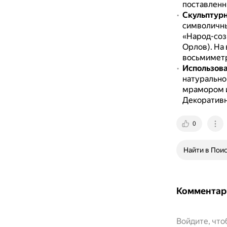
поставленны
Скульптур
символичн
«Народ-соз
Орлов).
На 
восьмиметр
Использов
натурально
мрамором и
Декоративн
0
Найти в Пои
Комментар
Войдите, чт