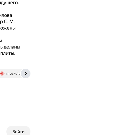
ыдущего.
илова
 С. М.
оложены
и
 выделаны
 плиты.
moskultura.ru
msuarchitecture.tilda.ws
Войти