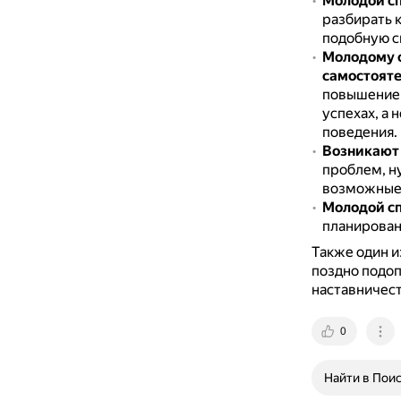
Молодой сп
разбирать 
подобную с
Молодому с
самостоят
повышением
успехах, а 
поведения.
Возникают
проблем, н
возможные 
Молодой сп
планирован
Также один и
поздно подоп
наставничест
0
Найти в Пои