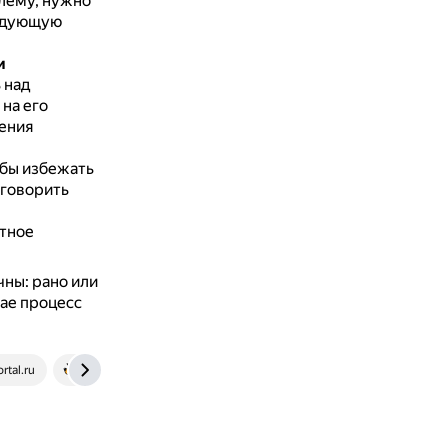
лему, нужно
ледующую
и
 над
на его
нения
бы избежать
оговорить
тное
чны: рано или
чае процесс
rtal.ru
www.unisender.com