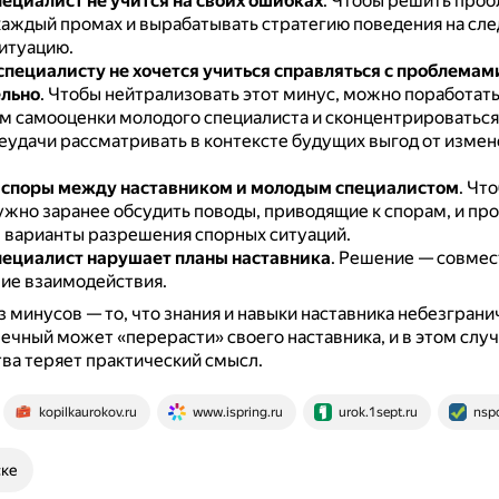
ециалист не учится на своих ошибках
.
Чтобы решить проб
каждый промах и вырабатывать стратегию поведения на с
итуацию.
пециалисту не хочется учиться справляться с проблемам
ельно
.
Чтобы нейтрализовать этот минус, можно поработать
 самооценки молодого специалиста и сконцентрироваться 
неудачи рассматривать в контексте будущих выгод от изме
 споры между наставником и молодым специалистом
.
Что
ужно заранее обсудить поводы, приводящие к спорам, и пр
варианты разрешения спорных ситуаций.
ециалист нарушает планы наставника
.
Решение — совмес
ие взаимодействия.
з минусов — то, что знания и навыки наставника небезграни
ечный может «перерасти» своего наставника, и в этом слу
ва теряет практический смысл.
kopilkaurokov.ru
www.ispring.ru
urok.1sept.ru
nspo
ске