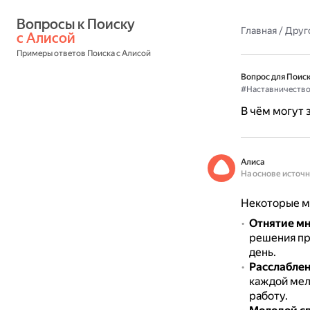
Вопросы к Поиску 
Главная
/
Друг
с Алисой
Примеры ответов Поиска с Алисой
Вопрос для Поиск
#Наставничеств
В чём могут 
Алиса
На основе источ
Некоторые м
Отнятие мн
решения пр
день.
Расслаблен
каждой мел
работу.