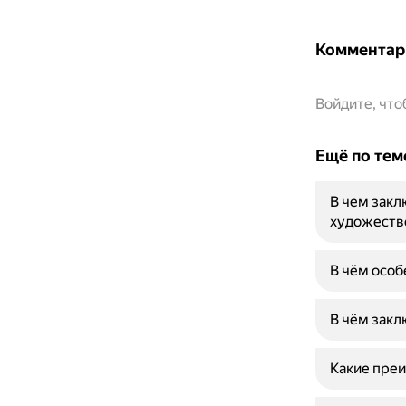
Комментар
Войдите, чт
Ещё по тем
В чем закл
художеств
В чём осо
В чём закл
Какие преи