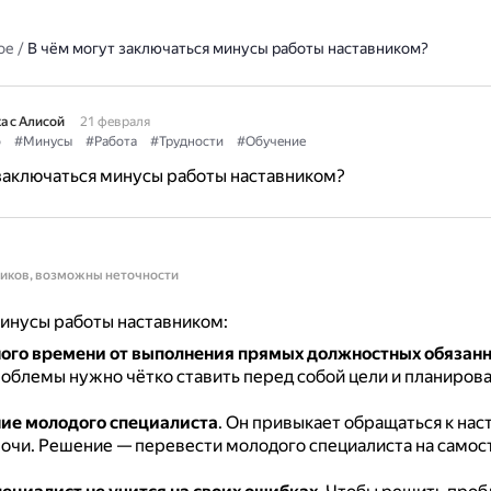
ое
/
В чём могут заключаться минусы работы наставником?
а с Алисой
21 февраля
о
#Минусы
#Работа
#Трудности
#Обучение
заключаться минусы работы наставником?
ников, возможны неточности
инусы работы наставником:
ого времени от выполнения прямых должностных обязан
облемы нужно чётко ставить перед собой цели и планирова
ие молодого специалиста
.
Он привыкает обращаться к наст
очи.
Решение — перевести молодого специалиста на само